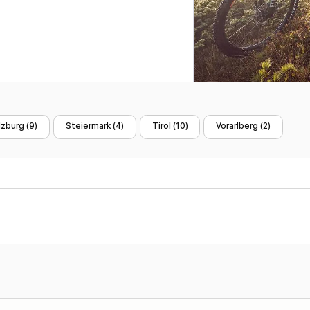
lzburg (
9
)
Steiermark (
4
)
Tirol (
10
)
Vorarlberg (
2
)