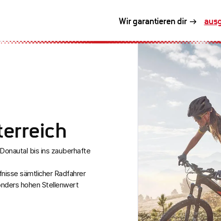
ausg
Wir garantieren dir
prof
terreich
Donautal bis ins zauberhafte
nisse sämtlicher Radfahrer
onders hohen Stellenwert