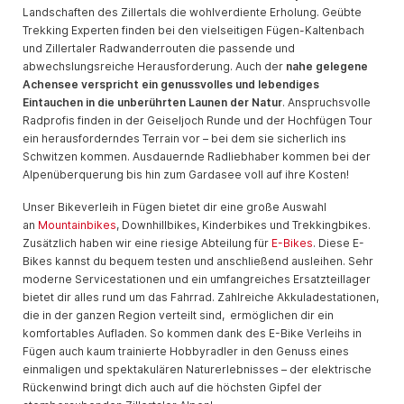
Landschaften des Zillertals die wohlverdiente Erholung. Geübte
Trekking Experten finden bei den vielseitigen Fügen-Kaltenbach
und Zillertaler Radwanderrouten die passende und
abwechslungsreiche Herausforderung. Auch der
nahe gelegene
Achensee verspricht ein genussvolles und lebendiges
Eintauchen in die unberührten Launen der Natur
. Anspruchsvolle
Radprofis finden in der Geiseljoch Runde und der Hochfügen Tour
ein herausforderndes Terrain vor – bei dem sie sicherlich ins
Schwitzen kommen. Ausdauernde Radliebhaber kommen bei der
Alpenüberquerung bis hin zum Gardasee voll auf ihre Kosten!
Unser Bikeverleih in Fügen bietet dir eine große Auswahl
an
Mountainbikes
, Downhillbikes, Kinderbikes und Trekkingbikes.
Zusätzlich haben wir eine riesige Abteilung für
E-Bikes
. Diese E-
Bikes kannst du bequem testen und anschließend ausleihen. Sehr
moderne Servicestationen und ein umfangreiches Ersatzteillager
bietet dir alles rund um das Fahrrad. Zahlreiche Akkuladestationen,
die in der ganzen Region verteilt sind, ermöglichen dir ein
komfortables Aufladen. So kommen dank des E-Bike Verleihs in
Fügen auch kaum trainierte Hobbyradler in den Genuss eines
einmaligen und spektakulären Naturerlebnisses – der elektrische
Rückenwind bringt dich auch auf die höchsten Gipfel der