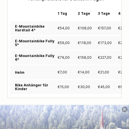
1 Tag
2 Tage
3 Tage
4 Tag
E-Mountainbike
€
54,00
€
108,00
€
157,00
€
206,
Hardtail 4*
E-Mountainbike Fully
€
59,00
€
118,00
€
173,00
€
228,
5*
E-Mountainbike Fully
€
79,00
€
158,00
€
227,00
€
296,
6*
€
7,00
€
14,00
€
21,00
€
28,0
Helm
Bike Anhänger für
€
15,00
€
30,00
€
45,00
€
60,0
Kinder
©