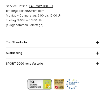
Service Hotline:
+43 7612 780 511
office@sport2000rent.com
Montag - Donnerstag: 9:00 bis 15:00 Uhr
Freitag: 9:00 bis 13:00 Uhr
(ausgenommen Feiertage)
Top Standorte
Hinterglemm
Alle Standorte
Ausrüstung
Mellau
E-Bikes
Saalfelden
SPORT 2000 rent Vorteile
Mountainbikes
Über uns
Kinderbikes
Online Garantie
Zubehör
SPORT 2000 Bike Profis
Jobs bei SPORT 2000