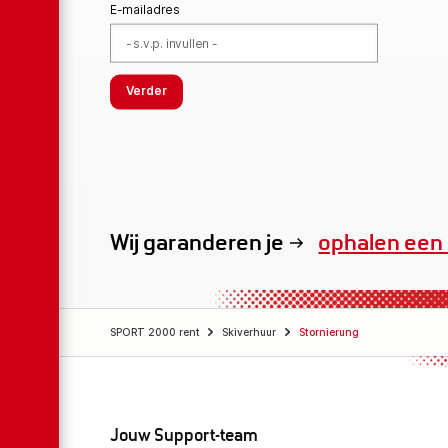
E-mailadres
Verder
Wij garanderen je
ophalen een 
exclusieve v
SPORT 2000 rent
Skiverhuur
Stornierung
Jouw Support-team