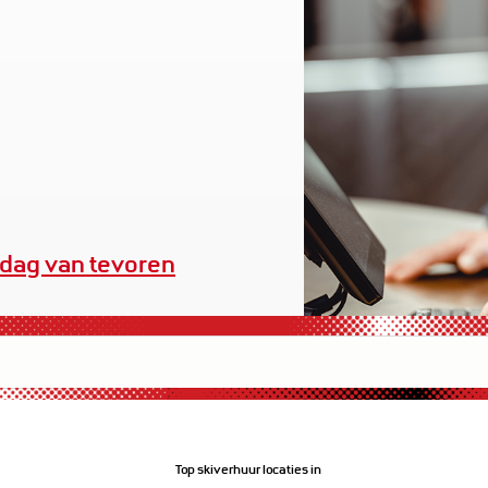
dag van tevoren
erhuuruitrusting
Top skiverhuur locaties in