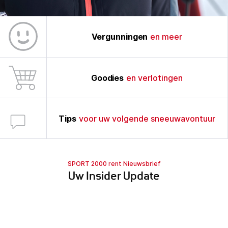
Vergunningen
en meer
Goodies
en verlotingen
Tips
voor uw volgende sneeuwavontuur
SPORT 2000 rent Nieuwsbrief
Uw Insider Update
Ontvang nu uw gratis SPORT 2000 nieuws update! Ontvang
vouchers, goodies & tips voor uw volgende skitrip.
Als abonnee van de nieuwsbrief krijgt u ook exclusieve toegang tot
onze talrijke wedstrijden.