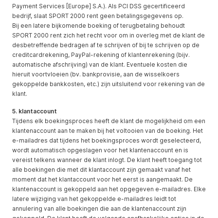
Payment Services [Europe] S.A.). Als PCI DSS gecertificeerd
bedrijf, slaat SPORT 2000 rent geen betalingsgegevens op.
Bij een latere bijkomende boeking of terugbetaling behoudt
SPORT 2000 rent zich het recht voor om in overleg met de klant de
desbetreffende bedragen af te schrijven of bij te schrijven op de
creditcardrekening, PayPal-rekening of klantenrekening (bijv.
automatische afschrijving) van de klant. Eventuele kosten die
hieruit voortvloeien (bv. bankprovisie, aan de wisselkoers
gekoppelde bankkosten, etc.) zijn uitsluitend voor rekening van de
klant.
5. klantaccount
Tijdens elk boekingsproces heeft de klant de mogelijkheid om een
klantenaccount aan te maken bij het voltooien van de boeking. Het
e-mailadres dat tijdens het boekingsproces wordt geselecteerd,
wordt automatisch opgeslagen voor het klantenaccount en is
vereist telkens wanneer de klant inlogt. De klant heeft toegang tot
alle boekingen die met dit klantaccount zijn gemaakt vanaf het
moment dat het klantaccount voor het eerst is aangemaakt. De
klantenaccount is gekoppeld aan het opgegeven e-mailadres. Elke
latere wijziging van het gekoppelde e-mailadres leidt tot
annulering van alle boekingen die aan de klantenaccount zijn