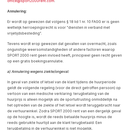
office@sport2000rent.com
.
Annulering:
Er wordt op gewezen dat volgens § 18 lid 1 nr. 10 FAGG er is geen
wettelijk herroepingsrecht is voor "diensten in verband met
vrijetijdsbesteding".
Tevens wordt erop gewezen dat gevallen van overmacht, zoals
ongunstige weersomstandigheden of andere factoren waarop
SPORT 2000 rent geen invloed heeft, principieel geen recht geven
op een gratis boekingsannulatie.
a) Annulering wegens ziekte/ongeval:
In geval van ziekte of letsel van de klant tijdens de huurperiode
geldt de volgende regeling (voor de direct getroffen persoon) op
vertoon van een medische verklaring: terugbetaling van de
huurprijs is alleen mogelijk als de sportuitrusting onmiddellijk na
het optreden van de ziekte of het letsel wordt teruggebracht naar
de verhuurwinkel. Zodra SPORT 2000 rent van een dergelijk geval
op de hoogte is, wordt de reeds betaalde huurprijs minus de
reeds gebruikte huurtijd aan de klant terugbetaald. Een
terugbetaling in de verhuurwinkel is niet mogelijk.