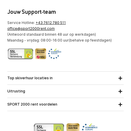
Jouw Support-team
Service Hotline:
+43 7612 780 511
office@sport2000rent.com
(Antwoord standaard binnen 48 uur op werkdagen)
Maandag - vrijdag: 08:00-16:00 uur(behalve op feestdagen)
Top skiverhuur locaties in
Karinthie
Neder-Ostenrijk
Alle locaties
Uitrusting
Opper-Oostenrijk
Salzburg
Ski uitrusting
Stiermarken
Tirol
SPORT 2000 rent voordelen
Snowboard uitrusting
Vorarlberg
Over ons
Toerski uitrusting
Online garantie
Langlauf uitrusting
School ski course