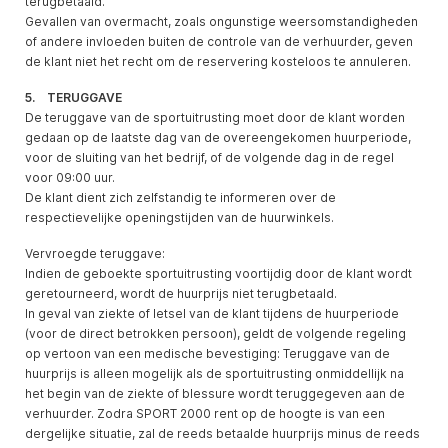
terugbetaald.
Gevallen van overmacht, zoals ongunstige weersomstandigheden
of andere invloeden buiten de controle van de verhuurder, geven
de klant niet het recht om de reservering kosteloos te annuleren.
5. TERUGGAVE
De teruggave van de sportuitrusting moet door de klant worden
gedaan op de laatste dag van de overeengekomen huurperiode,
voor de sluiting van het bedrijf, of de volgende dag in de regel
voor 09:00 uur.
De klant dient zich zelfstandig te informeren over de
respectievelijke openingstijden van de huurwinkels.
Vervroegde teruggave:
Indien de geboekte sportuitrusting voortijdig door de klant wordt
geretourneerd, wordt de huurprijs niet terugbetaald.
In geval van ziekte of letsel van de klant tijdens de huurperiode
(voor de direct betrokken persoon), geldt de volgende regeling
op vertoon van een medische bevestiging: Teruggave van de
huurprijs is alleen mogelijk als de sportuitrusting onmiddellijk na
het begin van de ziekte of blessure wordt teruggegeven aan de
verhuurder. Zodra SPORT 2000 rent op de hoogte is van een
dergelijke situatie, zal de reeds betaalde huurprijs minus de reeds