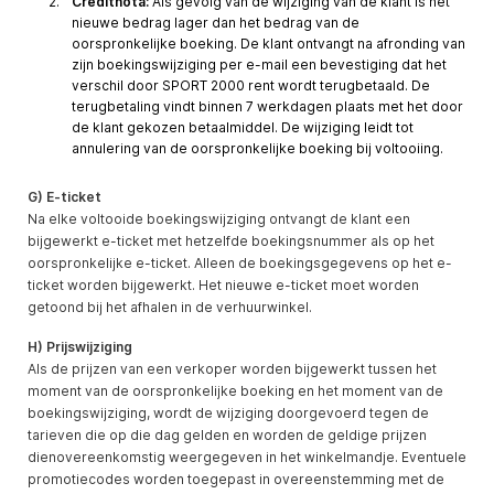
Creditnota:
Als gevolg van de wijziging van de klant is het
nieuwe bedrag lager dan het bedrag van de
oorspronkelijke boeking. De klant ontvangt na afronding van
zijn boekingswijziging per e-mail een bevestiging dat het
verschil door SPORT 2000 rent wordt terugbetaald. De
terugbetaling vindt binnen 7 werkdagen plaats met het door
de klant gekozen betaalmiddel. De wijziging leidt tot
annulering van de oorspronkelijke boeking bij voltooiing.
G) E-ticket
Na elke voltooide boekingswijziging ontvangt de klant een
bijgewerkt e-ticket met hetzelfde boekingsnummer als op het
oorspronkelijke e-ticket. Alleen de boekingsgegevens op het e-
ticket worden bijgewerkt. Het nieuwe e-ticket moet worden
getoond bij het afhalen in de verhuurwinkel.
H) Prijswijziging
Als de prijzen van een verkoper worden bijgewerkt tussen het
moment van de oorspronkelijke boeking en het moment van de
boekingswijziging, wordt de wijziging doorgevoerd tegen de
tarieven die op die dag gelden en worden de geldige prijzen
dienovereenkomstig weergegeven in het winkelmandje. Eventuele
promotiecodes worden toegepast in overeenstemming met de