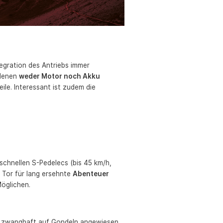
tegration des Antriebs immer
 denen
weder Motor noch Akku
ile. Interessant ist zudem die
 schnellen S-Pedelecs (bis 45 km/h,
 Tor für lang ersehnte
Abenteuer
Möglichen.
ehr zwanghaft auf Gondeln angewiesen