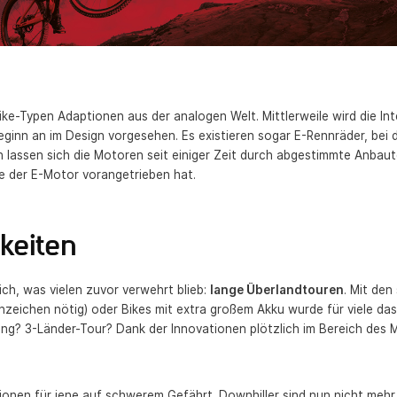
ike-Typen Adaptionen aus der analogen Welt. Mittlerweile wird die In
Beginn an im Design vorgesehen. Es existieren sogar E-Rennräder, bei
 lassen sich die Motoren seit einiger Zeit durch abgestimmte Anbaute
ie der E-Motor vorangetrieben hat.
keiten
ch, was vielen zuvor verwehrt blieb:
lange Überlandtouren
. Mit den
zeichen nötig) oder Bikes mit extra großem Akku wurde für viele das
ng? 3-Länder-Tour? Dank der Innovationen plötzlich im Bereich des 
tionen für jene auf schwerem Gefährt. Downhiller sind nun nicht m