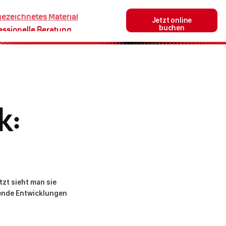
Jetzt online
essionelle Beratung
buchen
k:
zt sieht man sie
ehende Entwicklungen