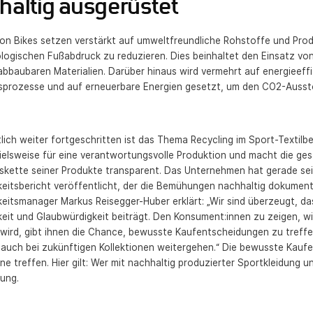
haltig ausgerüstet
von Bikes setzen verstärkt auf umweltfreundliche Rohstoffe und Pro
logischen Fußabdruck zu reduzieren. Dies beinhaltet den Einsatz vo
abbaubaren Materialien. Darüber hinaus wird vermehrt auf energieeff
sprozesse und auf erneuerbare Energien gesetzt, um den CO2-Ausst
ich weiter fortgeschritten ist das Thema Recycling im Sport-Textilb
ielsweise für eine verantwortungsvolle Produktion und macht die ges
gskette seiner Produkte transparent. Das Unternehmen hat gerade se
eitsbericht veröffentlicht, der die Bemühungen nachhaltig dokumentie
eitsmanager Markus Reisegger-Huber erklärt: „Wir sind überzeugt, da
keit und Glaubwürdigkeit beiträgt. Den Konsument:innen zu zeigen, 
t wird, gibt ihnen die Chance, bewusste Kaufentscheidungen zu treff
 auch bei zukünftigen Kollektionen weitergehen.“ Die bewusste Kauf
lne treffen. Hier gilt: Wer mit nachhaltig produzierter Sportkleidung u
ung.