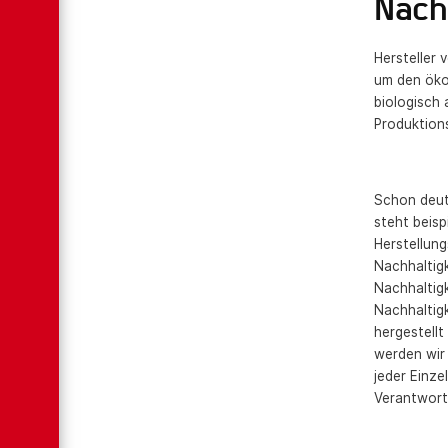
Nach
Hersteller 
um den öko
biologisch 
Produktion
Schon deutl
steht beisp
Herstellun
Nachhaltigk
Nachhaltigk
Nachhaltig
hergestell
werden wir
jeder Einze
Verantwort