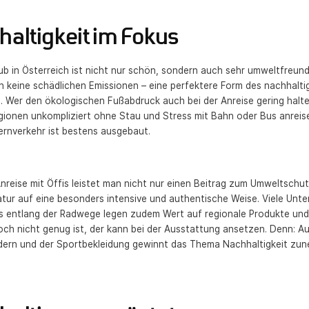
altigkeit im Fokus
ub in Österreich ist nicht nur schön, sondern auch sehr umweltfreund
 keine schädlichen Emissionen – eine perfektere Form des nachhaltig
 Wer den ökologischen Fußabdruck auch bei der Anreise gering halten 
gionen unkompliziert ohne Stau und Stress mit Bahn oder Bus anreise
ernverkehr ist bestens ausgebaut.
nreise mit Öffis leistet man nicht nur einen Beitrag zum Umweltschut
tur auf eine besonders intensive und authentische Weise. Viele Unt
s entlang der Radwege legen zudem Wert auf regionale Produkte und 
h nicht genug ist, der kann bei der Ausstattung ansetzen. Denn: Au
dern und der Sportbekleidung gewinnt das Thema Nachhaltigkeit zu