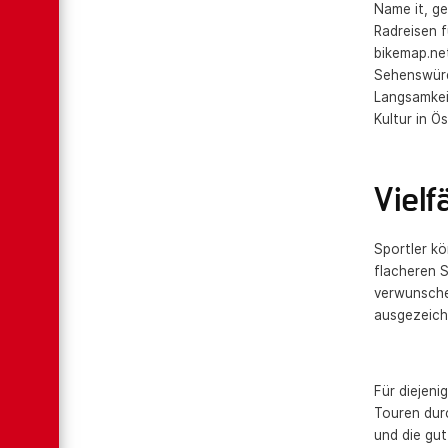
Name it, ge
Radreisen 
bikemap.net
Sehenswürd
Langsamkei
Kultur in Ös
Vielf
Sportler kö
flacheren 
verwunsche
ausgezeich
Für diejeni
Touren durc
und die gu