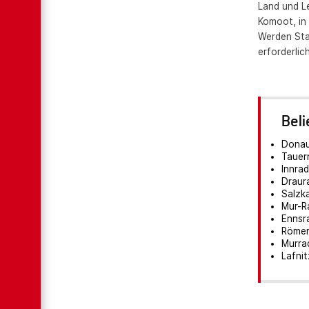
Land und Le
Komoot, in 
Werden Sta
erforderlic
Bel
Dona
Tauer
Innra
Draur
Salzk
Mur-R
Ennsr
Röme
Murra
Lafni