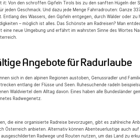
t it: Von den schroffen Gipfeln Tirols bis zu den sanften Hügeln der 
für jeden Geschmack. Und dazu jede Menge Fahrradrouten: Ganze 337.
. Entlang des Wassers, den Gipfeln entgegen, durch Wälder oder zu 
igkeiten – möglich ist alles. Das Schönste am Radreisen? Man entde
t eine neue Umgebung und erfährt im wahrsten Sinne des Wortes Na
terreich.
ältige Angebote für Radurlaube
nnen sich in den alpinen Regionen austoben, Genussradler und Famili
Strecken entlang der Flüsse und Seen. Ruhesuchende radeln beispiels
nen Waldviertel dem Alltag davon. Eines haben alle Bundesländer ge
netes Radwegenetz.
gen, die eine organisierte Radreise bevorzugen, gibt es zahlreiche Anb
h Österreich anbieten. Alternativ können Abenteuerlustige auch auf
t ausgeschilderten Radwege und Routen nutzen, um das Land zu erk