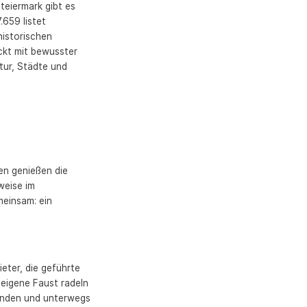
Steiermark gibt es
659 listet
historischen
ckt mit bewusster
tur, Städte und
en genießen die
weise im
meinsam: ein
ieter, die geführte
 eigene Faust radeln
unden und unterwegs