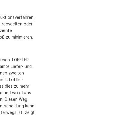
duktionsverfahren,
n recycelten oder
iziente
oß zu minimieren.
ereich. LÖFFLER
amte Liefer- und
inen zweiten
rt. Löffler-
ss dies zu mehr
wie und wo etwas
en. Diesen Weg
entscheidung kann
nterwegs ist, zeigt