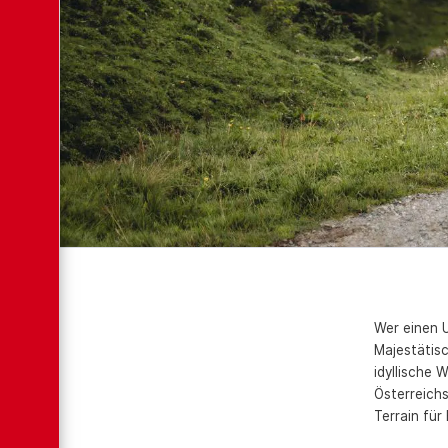
Wer einen U
Majestätisc
idyllische
Österreichs
Terrain für