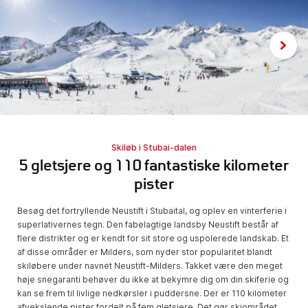
Skiløb i Stubai-dalen
5 gletsjere og 110 fantastiske kilometer
pister
Besøg det fortryllende Neustift i Stubaital, og oplev en vinterferie i
superlativernes tegn. Den fabelagtige landsby Neustift består af
flere distrikter og er kendt for sit store og uspolerede landskab. Et
af disse områder er Milders, som nyder stor popularitet blandt
skiløbere under navnet Neustift-Milders. Takket være den meget
høje snegaranti behøver du ikke at bekymre dig om din skiferie og
kan se frem til livlige nedkørsler i puddersne. Der er 110 kilometer
afvekslende pister fordelt på fem gletsjere. Det gør skiområdet