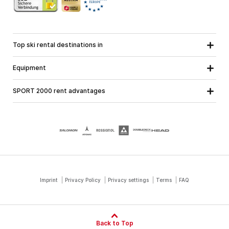
Top ski rental destinations in
Carinthia
Lower Austria
All destinations
Equipment
Upper Austria
Salzburg
Ski equipment
Styria
Tyrol
SPORT 2000 rent advantages
Snowboard equipment
Vorarlberg
About us
Ski touring equipment
Online guarantee
Cross country equipment
School ski course
Jobs at SPORT 2000
Imprint
Privacy Policy
Privacy settings
Terms
FAQ
Back to Top