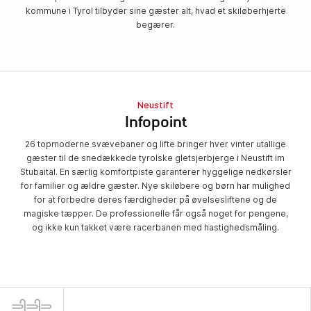
kommune i Tyrol tilbyder sine gæster alt, hvad et skiløberhjerte
begærer.
Neustift
Infopoint
26 topmoderne svævebaner og lifte bringer hver vinter utallige
gæster til de snedækkede tyrolske gletsjerbjerge i Neustift im
Stubaital. En særlig komfortpiste garanterer hyggelige nedkørsler
for familier og ældre gæster. Nye skiløbere og børn har mulighed
for at forbedre deres færdigheder på øvelsesliftene og de
magiske tæpper. De professionelle får også noget for pengene,
og ikke kun takket være racerbanen med hastighedsmåling.