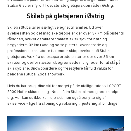
Stubai Glacier i Tyrol til det største gletsjerskiområde i Østrig.
Skiløb på gletsjeren i Østrig
Skiløb i Stubaital er særligt velegnet til familier. Ud over
øvelsesliften og det magiske tæppe er der over 37 km blå pister til
rådighed, hvilket garanterer fantastisk skisjov for børn og
begyndere. 32 km røde og sorte pister til avancerede og
professionelle skiløbere fuldender skioplevelsen på Stubai-
gletsjeren. Væk fra de præparerede pister er der over 36 km
skiruter og derfor næsten ubegrænsede muligheder for at stå på
ski i dyb sne. Snowboardere og freestylere får fuld valuta for
pengene i Stubai Zoos snowpark.
Hvis du har brugt dine ski for meget på de utallige ruter, vil SPORT
2000 Hofer skiudlejning i Neustift im Stubaital med glæde hjælpe
dig. Her kan du ikke kun leje ski, men også benytte dig af
skiservice - lige fra slibning og voksning til justering af bindinger.