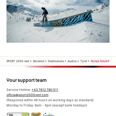
SPORT 2000 rent
Skirental
Destinations
Austria
Tyrol
Skileje Neustift
Your support team
Service Hotline:
+43 7612 780 511
office@sport2000rent.com
(Response within 48 hours on working days as standard)
Monday to Friday: 8am - 4pm (except bank holidays)