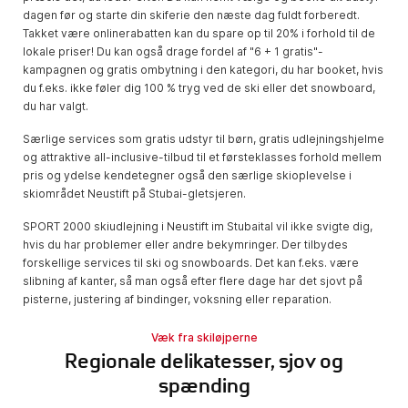
dagen før og starte din skiferie den næste dag fuldt forberedt.
Takket være onlinerabatten kan du spare op til 20% i forhold til de
lokale priser! Du kan også drage fordel af "6 + 1 gratis"-
kampagnen og gratis ombytning i den kategori, du har booket, hvis
du f.eks. ikke føler dig 100 % tryg ved de ski eller det snowboard,
du har valgt.
Særlige services som gratis udstyr til børn, gratis udlejningshjelme
og attraktive all-inclusive-tilbud til et førsteklasses forhold mellem
pris og ydelse kendetegner også den særlige skioplevelse i
skiområdet Neustift på Stubai-gletsjeren.
SPORT 2000 skiudlejning i Neustift im Stubaital vil ikke svigte dig,
hvis du har problemer eller andre bekymringer. Der tilbydes
forskellige services til ski og snowboards. Det kan f.eks. være
slibning af kanter, så man også efter flere dage har det sjovt på
pisterne, justering af bindinger, voksning eller reparation.
Væk fra skiløjperne
Regionale delikatesser, sjov og
spænding