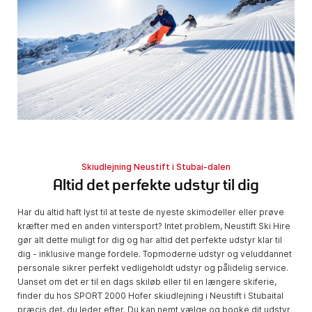
Skiudlejning Neustift i Stubai-dalen
Altid det perfekte udstyr til dig
Har du altid haft lyst til at teste de nyeste skimodeller eller prøve
kræfter med en anden vintersport? Intet problem, Neustift Ski Hire
gør alt dette muligt for dig og har altid det perfekte udstyr klar til
dig - inklusive mange fordele. Topmoderne udstyr og veluddannet
personale sikrer perfekt vedligeholdt udstyr og pålidelig service.
Uanset om det er til en dags skiløb eller til en længere skiferie,
finder du hos SPORT 2000 Hofer skiudlejning i Neustift i Stubaital
præcis det, du leder efter. Du kan nemt vælge og booke dit udstyr