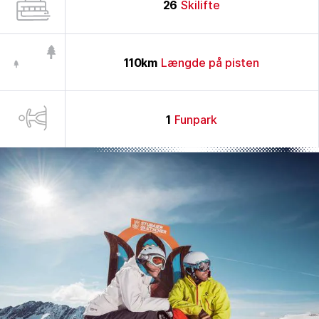
26
Skilifte
110
km
Længde på pisten
1
Funpark