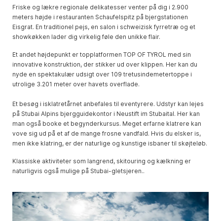
Friske og lækre regionale delikatesser venter på dig i 2.900
meters højde i restauranten Schaufelspitz på bjergstationen
Eisgrat. En traditionel pejs, en salon i schweizisk fyrretræ og et
showkøkken lader dig virkelig føle den unikke flair.
Et andet højdepunkt er topplatformen TOP OF TYROL med sin
innovative konstruktion, der stikker ud over klippen. Her kan du
nyde en spektakulær udsigt over 109 tretusindemetertoppe i
utrolige 3.201 meter over havets overflade.
Et besøg i isklatretårnet anbefales til eventyrere. Udstyr kan lejes
på Stubai Alpins bjergguidekontor i Neustift im Stubaital. Her kan
man også booke et begynderkursus. Meget erfarne klatrere kan
vove sig ud på et af de mange frosne vandfald. Hvis du elsker is,
men ikke klatring, er der naturlige og kunstige isbaner til skøjteløb.
Klassiske aktiviteter som langrend, skitouring og kælkning er
naturligvis også mulige på Stubai-gletsjeren..