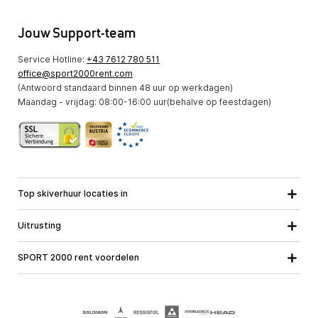
Jouw Support-team
Service Hotline:
+43 7612 780 511
office@sport2000rent.com
(Antwoord standaard binnen 48 uur op werkdagen)
Maandag - vrijdag: 08:00-16:00 uur(behalve op feestdagen)
Top skiverhuur locaties in
Karinthie
Neder-Ostenrijk
Alle locaties
Uitrusting
Opper-Oostenrijk
Salzburg
Ski uitrusting
Stiermarken
Tirol
SPORT 2000 rent voordelen
Snowboard uitrusting
Vorarlberg
Over ons
Toerski uitrusting
Online garantie
Langlauf uitrusting