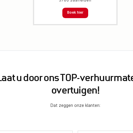
5760 Saalfelden
Boek hier
Laat u door ons TOP-verhuurmate
overtuigen!
Dat zeggen onze klanten: