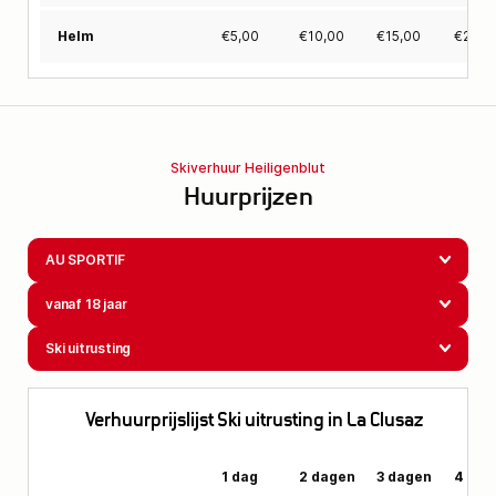
€
5,00
€
10,00
€
15,00
€
20,0
Helm
Skiverhuur Heiligenblut
Huurprijzen
AU SPORTIF
vanaf 18 jaar
Ski uitrusting
Verhuurprijslijst Ski uitrusting in La Clusaz
1 dag
2 dagen
3 dagen
4 dag