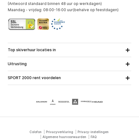
(Antwoord standaard binnen 48 uur op werkdagen)
Maandag - vrijdag: 08:00-16:00 uur(behalve op feestdagen)
Top skiverhuur locaties in
Karinthie
Neder-Ostenrijk
Alle locaties
Uitrusting
Opper-Oostenrijk
Salzburg
Ski uitrusting
Stiermarken
Tirol
SPORT 2000 rent voordelen
Snowboard uitrusting
Vorarlberg
Over ons
Toerski uitrusting
Online garantie
Langlauf uitrusting
School ski course
Banen met SPORT 2000
Colofon
Privacyverklaring
Privacy-instellingen
Algemene huurvoorwaarden
FAQ