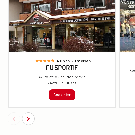
4.8 van 5.0 sterren
AU SPORTIF
Rés
47, route du col des Aravis
74220 La Clusaz
Boek hier