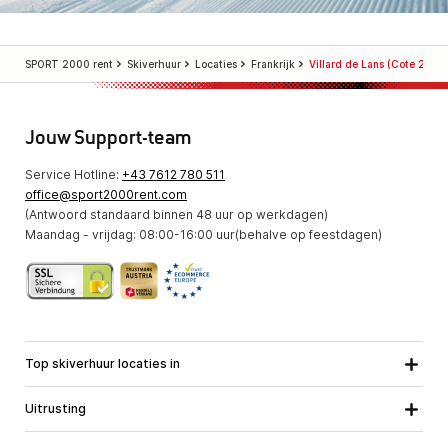
SPORT 2000 rent
Skiverhuur
Locaties
Frankrijk
Villard de Lans (Cote 2000
Jouw Support-team
Service Hotline:
+43 7612 780 511
office@sport2000rent.com
(Antwoord standaard binnen 48 uur op werkdagen)
Maandag - vrijdag: 08:00-16:00 uur(behalve op feestdagen)
Top skiverhuur locaties in
Karinthie
Neder-Ostenrijk
Alle locaties
Uitrusting
Opper-Oostenrijk
Salzburg
Ski uitrusting