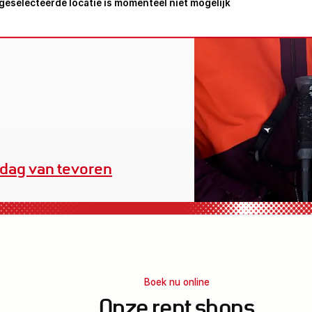
geselecteerde locatie is momenteel niet mogelijk
erhuuruitrusting
Boek nu online
Onze rent shops