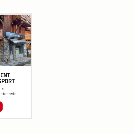
RENT
SPORT
ale
ntchavin