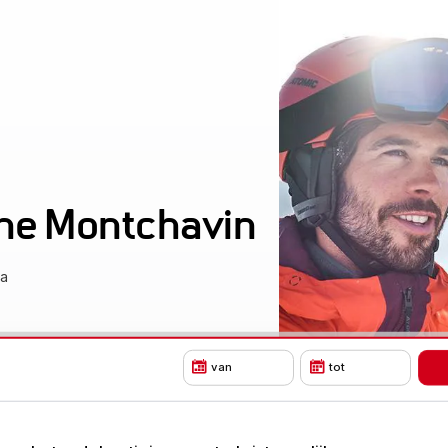
gne Montchavin
La
van
tot