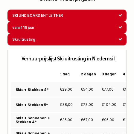
SKI UND BOARD ENTLEITNER
vanaf 18 jaar
Ski uitrusting
Verhuurprijslijst Ski uitrusting in Niedernsill
1 dag
2 dagen
3 dagen
4 dag
€
29,00
€
54,00
€
77,00
€
97,0
Skis + Stokken 4*
€
38,00
€
73,00
€
104,00
€
131,
Skis + Stokken 5*
Skis + Schoenen +
€
35,00
€
67,00
€
95,00
€
120,
Stokken 4*
Skis + Schoenen +