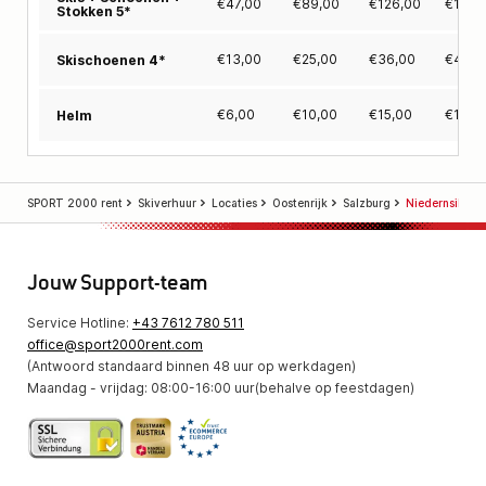
€
47,00
€
89,00
€
126,00
€
159,
Stokken 5*
€
13,00
€
25,00
€
36,00
€
45,0
Skischoenen 4*
€
6,00
€
10,00
€
15,00
€
19,0
Helm
SPORT 2000 rent
Skiverhuur
Locaties
Oostenrijk
Salzburg
Niedernsill
Jouw Support-team
Service Hotline:
+43 7612 780 511
office@sport2000rent.com
(Antwoord standaard binnen 48 uur op werkdagen)
Maandag - vrijdag: 08:00-16:00 uur(behalve op feestdagen)