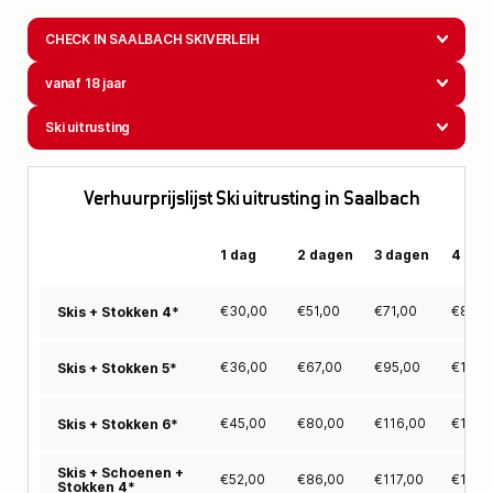
CHECK IN SAALBACH SKIVERLEIH
vanaf 18 jaar
Ski uitrusting
Verhuurprijslijst Ski uitrusting in Saalbach
1 dag
2 dagen
3 dagen
4 dag
€
30,00
€
51,00
€
71,00
€
89,0
Skis + Stokken 4*
€
36,00
€
67,00
€
95,00
€
122,
Skis + Stokken 5*
€
45,00
€
80,00
€
116,00
€
146,
Skis + Stokken 6*
Skis + Schoenen +
€
52,00
€
86,00
€
117,00
€
143,
Stokken 4*