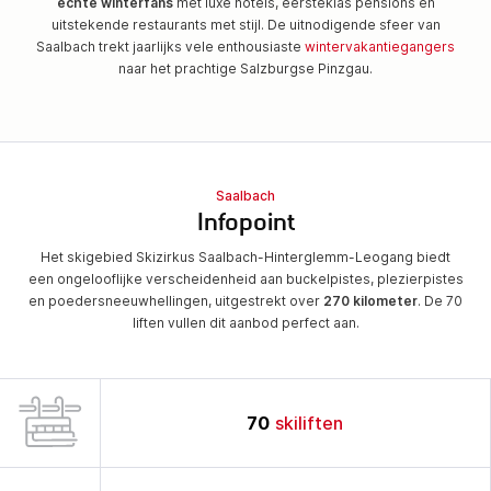
echte winterfans
met luxe hotels, eersteklas pensions en
uitstekende restaurants met stijl. De uitnodigende sfeer van
Saalbach trekt jaarlijks vele enthousiaste
wintervakantiegangers
naar het prachtige Salzburgse Pinzgau.
Saalbach
Infopoint
Het skigebied Skizirkus Saalbach-Hinterglemm-Leogang biedt
een ongelooflijke verscheidenheid aan buckelpistes, plezierpistes
en poedersneeuwhellingen, uitgestrekt over
270 kilometer
. De 70
liften vullen dit aanbod perfect aan.
70
skiliften