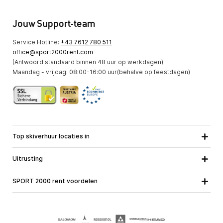
Jouw Support-team
Service Hotline:
+43 7612 780 511
office@sport2000rent.com
(Antwoord standaard binnen 48 uur op werkdagen)
Maandag - vrijdag: 08:00-16:00 uur(behalve op feestdagen)
Top skiverhuur locaties in
Karinthie
Neder-Ostenrijk
Alle locaties
Uitrusting
Opper-Oostenrijk
Salzburg
Ski uitrusting
Stiermarken
Tirol
SPORT 2000 rent voordelen
Snowboard uitrusting
Vorarlberg
Over ons
Toerski uitrusting
Online garantie
Langlauf uitrusting