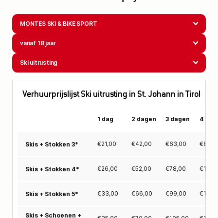
MONTES SKI & BIKE SPORT
vanaf 18 jaar
Ski uitrusting
Verhuurprijslijst Ski uitrusting in St. Johann in Tirol
1 dag
2 dagen
3 dagen
4 dag
€
21,00
€
42,00
€
63,00
€
84,0
Skis + Stokken 3*
€
26,00
€
52,00
€
78,00
€
104,
Skis + Stokken 4*
€
33,00
€
66,00
€
99,00
€
132,
Skis + Stokken 5*
Skis + Schoenen +