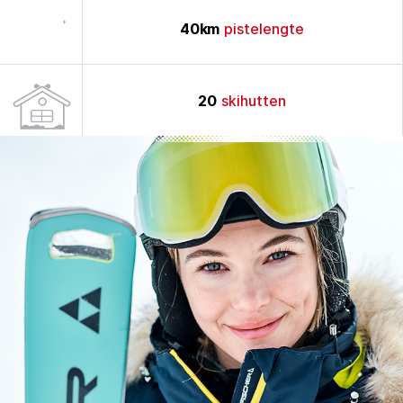
40
km
pistelengte
20
skihutten