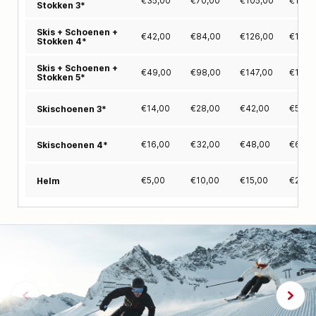
€
35,00
€
70,00
€
105,00
€
140,
Stokken 3*
Skis + Schoenen +
€
42,00
€
84,00
€
126,00
€
168,
Stokken 4*
Skis + Schoenen +
€
49,00
€
98,00
€
147,00
€
196,
Stokken 5*
€
14,00
€
28,00
€
42,00
€
56,0
Skischoenen 3*
€
16,00
€
32,00
€
48,00
€
64,0
Skischoenen 4*
€
5,00
€
10,00
€
15,00
€
20,0
Helm