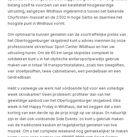
belang uzelf te voorzien van een kwalitatief hoogwaardige
uitrusting, aangezien Wildhaus ingeklemd is tussen het bekende
Churfirsten-massief en de 2.502 m hoge Säntis en daarmee het
hoogste punt in Wildhaus vormt.
Om optimaal te kunnen genieten van de voortreffelijke pistes van
het Obertoggenburger skigebied kunt u advies inwinnen bij onze
professionele skiverhuur Sport Center Wildhaus en hier uw
uitrusting huren. Om de 60 km lange skipistes compleet te
ontdekken kunt u in het idyllische wintersportparadijs gebruik
maken van in totaal 18 transportinstallaties, zoals tien sleepliften,
vier stoeltjesliften, twee cabinebanen, een pendelbaan en een
tandradbaan.
Hebt u vanwege uw werk niet voldoende tijd voor een volledige
week skivakantie? Geen probleem: profiteer dan van het
geweldige aanbod van het Obertoggenburger skigebied. Elke
week is het Happy Friday in Wildhaus, dat wil zeggen dat u een
korting van een derde op de prijs krijgt op uw skipas. En natuurlijk
zijn er dan ook voldoende Side Events: zo kunt u gebruik maken
van de traditionele keuken en tegelijkertijd genieten van live
muziek. Om u het complete weekend nog gemakkelijker te maken