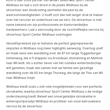
komt u naar onze partner van
SPORT 2000 rent
, Sport Center
Wildhaus en laat u zich direct in de plaats Wildhaus bij de
skiverhuur een skiuitrusting aanmeten die past bij de
weersomstandigheden. U hoeft zich dan niet langer druk te maken
over het vervoer en onderhoud van uw ski’s. De skiverhuur is met
name bekend om zijn professionele en klantvriendelijke
medewerkers. Laat u eenvoudig door de voortreffelijke service bij
skiverhuur Sport Center Wildhaus overtuigen.
Vanzelfsprekend zijn er behalve de perfect geprepareerde
skipistes in Wildhaus nog meer highlights aanwezig. Overtuig uzelf
en maak eens een wandeling over de 87 km lange Toggenburger
Höhenweg, die in 5 etappes via Arvenbüel, Atzmänning en Mühlrüti
naar Wil leidt. Als u echter liever van het rustieke winterlandschap
wilt genieten, maak dan samen met uw familie een gezellige
wandeling over de 60 km lange Thurweg, die langs de Thur van Wil
naar Wildhaus loopt.
Wildhaus biedt zoals u ziet vele mogelijkheden voor een perfecte
skivakantie, waarbij skiverhuur Sport Center Wildhaus u de nodige
ondersteuning biedt. Beleef een onvergetelijke skivakantie in
wintersportparadijs Wildhaus en profiteer van onze betrouwbare
service bij de skiverhuur.