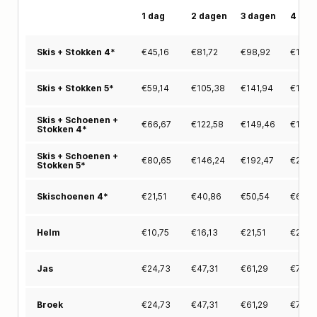
1 dag
2 dagen
3 dagen
4 dag
€
45,16
€
81,72
€
98,92
€
118,
Skis + Stokken 4*
€
59,14
€
105,38
€
141,94
€
169,
Skis + Stokken 5*
Skis + Schoenen +
€
66,67
€
122,58
€
149,46
€
180,
Stokken 4*
Skis + Schoenen +
€
80,65
€
146,24
€
192,47
€
232,
Stokken 5*
€
21,51
€
40,86
€
50,54
€
62,3
Skischoenen 4*
€
10,75
€
16,13
€
21,51
€
26,8
Helm
€
24,73
€
47,31
€
61,29
€
75,2
Jas
€
24,73
€
47,31
€
61,29
€
75,2
Broek