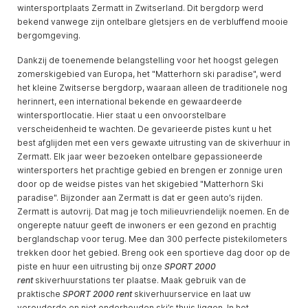
wintersportplaats Zermatt in Zwitserland. Dit bergdorp werd
bekend vanwege zijn ontelbare gletsjers en de verbluffend mooie
bergomgeving.
Dankzij de toenemende belangstelling voor het hoogst gelegen
zomerskigebied van Europa, het "Matterhorn ski paradise", werd
het kleine Zwitserse bergdorp, waaraan alleen de traditionele nog
herinnert, een international bekende en gewaardeerde
wintersportlocatie. Hier staat u een onvoorstelbare
verscheidenheid te wachten. De gevarieerde pistes kunt u het
best afglijden met een vers gewaxte uitrusting van de skiverhuur in
Zermatt. Elk jaar weer bezoeken ontelbare gepassioneerde
wintersporters het prachtige gebied en brengen er zonnige uren
door op de weidse pistes van het skigebied "Matterhorn Ski
paradise". Bijzonder aan Zermatt is dat er geen auto’s rijden.
Zermatt is autovrij. Dat mag je toch milieuvriendelijk noemen. En de
ongerepte natuur geeft de inwoners er een gezond en prachtig
berglandschap voor terug. Mee dan 300 perfecte pistekilometers
trekken door het gebied. Breng ook een sportieve dag door op de
piste en huur een uitrusting bij onze
SPORT 2000
rent
skiverhuurstations ter plaatse. Maak gebruik van de
praktische
SPORT 2000 rent
skiverhuurservice en laat uw
verouderde en niet onderhouden ski’s thuis liggen. In het