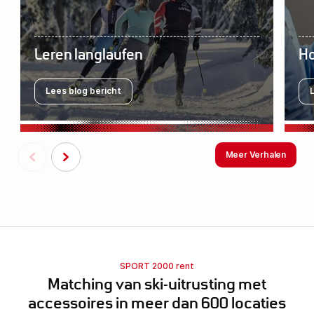
Leren langlaufen
Ho
Lees blog bericht
Meer Verhalen
SPORT 2000 rent
Matching van ski-uitrusting met
accessoires in meer dan 600 locaties