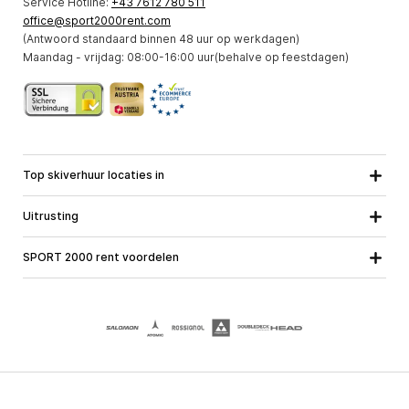
Service Hotline:
+43 7612 780 511
office@sport2000rent.com
(Antwoord standaard binnen 48 uur op werkdagen)
Maandag - vrijdag: 08:00-16:00 uur(behalve op feestdagen)
Top skiverhuur locaties in
Karinthie
Neder-Ostenrijk
Alle locaties
Uitrusting
Opper-Oostenrijk
Salzburg
Ski uitrusting
Stiermarken
Tirol
SPORT 2000 rent voordelen
Snowboard uitrusting
Vorarlberg
Over ons
Toerski uitrusting
Online garantie
Langlauf uitrusting
School ski course
Banen met SPORT 2000