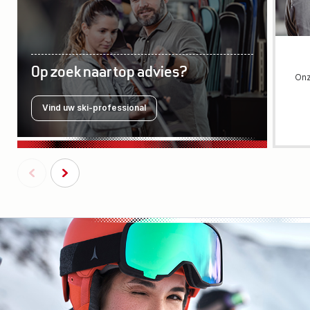
Op zoek naar top advies?
Onz
Vind uw ski-professional