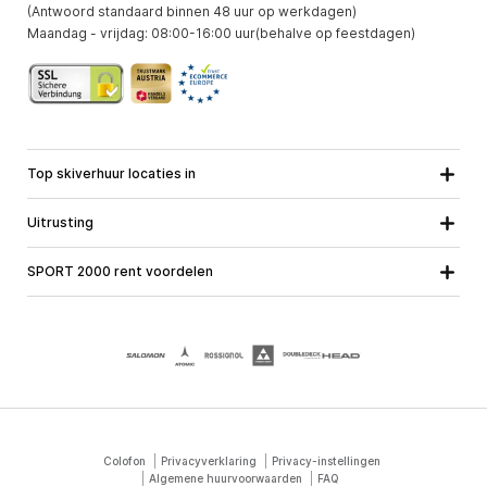
(Antwoord standaard binnen 48 uur op werkdagen)
Maandag - vrijdag: 08:00-16:00 uur(behalve op feestdagen)
Top skiverhuur locaties in
Karinthie
Neder-Ostenrijk
Alle locaties
Uitrusting
Opper-Oostenrijk
Salzburg
Ski uitrusting
Stiermarken
Tirol
SPORT 2000 rent voordelen
Snowboard uitrusting
Vorarlberg
Over ons
Toerski uitrusting
Online garantie
Langlauf uitrusting
School ski course
Banen met SPORT 2000
Colofon
Privacyverklaring
Privacy-instellingen
Algemene huurvoorwaarden
FAQ