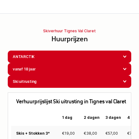
Skiverhuur Tignes Val Claret
Huurprijzen
ANTARCTIK
vanaf 18 jaar
Ski uitrusting
Verhuurprijslijst Ski uitrusting in Tignes val Claret
1 dag
2 dagen
3 dagen
4 dag
€
19,00
€
38,00
€
57,00
€
71,0
Skis + Stokken 3*