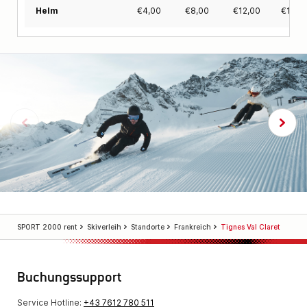
€
4,00
€
8,00
€
12,00
€
15,0
Helm
SPORT 2000 rent
Skiverleih
Standorte
Frankreich
Tignes Val Claret
Buchungssupport
Service Hotline:
+43 7612 780 511