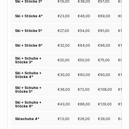
€
19,00
€
38,00
€
57,00
€
71,0
Ski + Stöcke 3*
€
23,00
€
46,00
€
69,00
€
86,0
Ski + Stöcke 4*
€
27,00
€
54,00
€
81,00
€
103,
Ski + Stöcke 5*
€
32,00
€
64,00
€
96,00
€
122,
Ski + Stöcke 6*
Ski + Schuhe +
€
25,00
€
50,00
€
75,00
€
95,0
Stöcke 3*
Ski + Schuhe +
€
30,00
€
60,00
€
90,00
€
114,
Stöcke 4*
Ski + Schuhe +
€
36,00
€
72,00
€
108,00
€
137,
Stöcke 5*
Ski + Schuhe +
€
43,00
€
86,00
€
129,00
€
163,
Stöcke 6*
€
13,00
€
26,00
€
39,00
€
49,0
Skischuhe 4*