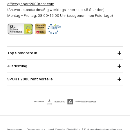
office@sport2000rent.com
(Antwort standardmäßig werktags innerhalb 48 Stunden)
Montag - Freitag: 08:00-16:00 Uhr (ausgenommen Feiertage)
Top Standorte in
Kärnten
Niederösterreich
Alle Standorte
Ausrüstung
Oberösterreich
Salzburg
Skiausrüstung
Steiermark
Tirol
SPORT 2000 rent Vorteile
Snowboardausrüstung
Vorarlberg
Über uns
Tourenausrüstung
Online Garantie
Langlaufausrüstung
Schulskikurse
Jobs bei SPORT 2000
Impressum
Datenschutz - und Cookie-Richtlinie
Datenschutzeinstellungen