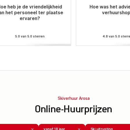
oe heb je de vriendelijkheid
Hoe was het advie
an het personeel ter plaatse
verhuursho
ervaren?
5.0 van 5.0 sterren
4.8 van 5.0 sterr
Skiverhuur Arosa
Online-Huurprijzen
vanaf 18 jaar
Ski uitrusting