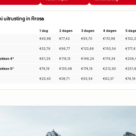
ki uitrusting in Arosa
1 dag
2 dagen
3 dagen
4 dagen
5 dag
€
40,86
€
77,42
€
95,70
€
113,98
€
132,
€
53,76
€
96,77
€
123,66
€
150,54
€
177,4
okken 4*
€
61,29
€
116,13
€
146,24
€
176,34
€
206,
okken 5*
€
74,19
€
135,48
€
174,19
€
212,90
€
251,
€
20,43
€
38,71
€
50,54
€
62,37
€
74,19