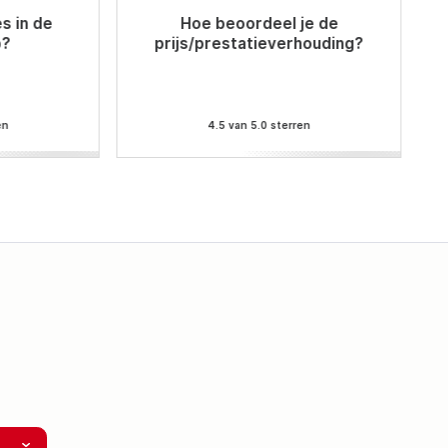
s in de
Hoe beoordeel je de
p?
prijs/prestatieverhouding?
en
4.5 van 5.0 sterren