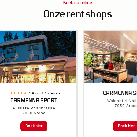
Boek nu online
Onze rent shops
CARMENNA S
4.9 van 5.0 sterren
CARMENNA SPORT
Waldhotel Nati
7050 Aros
Äussere Poststrasse
7050 Arosa
Boek hier
Boek hier