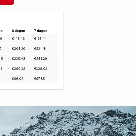
en
6 dagen
7 dagen
26
€
149,46
€
163,44
2
€
204,30
€
231,18
45
€
235,48
€
261,29
61
€
290,32
€
329,03
€
86,02
€
97,85