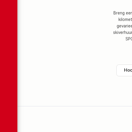
Breng een
kilomet
gevariee
skiverhuu
SPO
Hoo