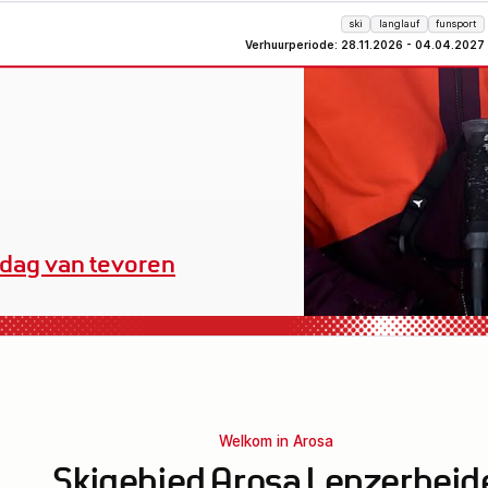
ski
langlauf
funsport
Verhuurperiode: 28.11.2026 - 04.04.2027
erhuuruitrusting
Welkom in Arosa
Skigebied Arosa Lenzerheid