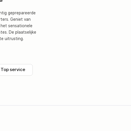
chtig geprepareerde
rters. Geniet van
n het sensationele
es. De plaatselijke
e uitrusting.
Top service