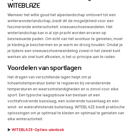
WITEBLAZE
Wanneer het witte goud het alpenlandschap omtovert tot een
winterwonderlandschap, biedt dit de mogelijkheid voor een
fascinerende winteractiviteit: sneeuwschoenwandelen. Het
winterlandschap kan in al zijn pracht worden ervaren op
besneeuwde paden. Om echt van het avontuur te genieten, moet
je kleding je beschermen en je warm en droog houden. Omdat je
je tijdens een sneeuwschoenwandeling zowel in het zweet kunt
werken als snel kunt afkoelen, is het ui-principe aan te raden.
Voordelen van sportlagen
Het dragen van verschillende lagen helpt om je
lichaamstemperatuur beter te reguleren bij veranderende
temperaturen en weersomstandigheden en is zinvol voor elke
sport. Een typische laagopbouw kan bestaan uit een
vochtafvoerende basislaag, een isolerende tussenlaag en een
wind- en waterafstotende buitenlaag. WITEBLAZE biedt praktische
oplossingen om je optimaal te kleden en optimaal te genieten van
elke winteractiviteit.
►
WITEBLAZE-Opties-uienlook