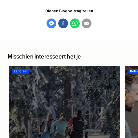
Diesen Blogbeitrag teilen
Misschien interesseert het je
Langlauf
Rele