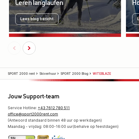
Leren langlaufen
Ho
Lees blog bericht
SPORT 2000 rent
Skiverhuur
SPORT 2000 Blog
WITEBLAZE
Jouw Support-team
Service Hotline:
+43 7612 780 511
office@sport2000rent.com
(Antwoord standaard binnen 48 uur op werkdagen)
Maandag - vrijdag: 08:00-16:00 uur(behalve op feestdagen)