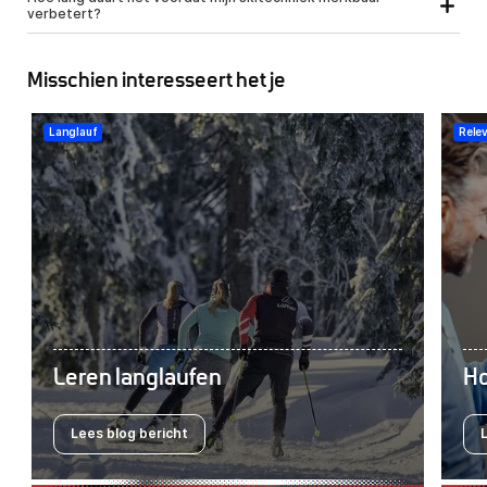
verbetert?
Misschien interesseert het je
Langlauf
Rele
Leren langlaufen
Ho
Lees blog bericht