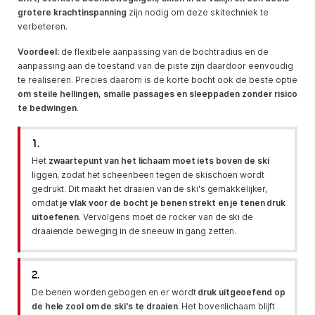
grotere krachtinspanning
zijn nodig om deze skitechniek te
verbeteren.
Voordeel:
de flexibele aanpassing van de bochtradius en de
aanpassing aan de toestand van de piste zijn daardoor eenvoudig
te realiseren. Precies daarom is de korte bocht ook de beste optie
om steile hellingen, smalle passages en sleeppaden zonder risico
te bedwingen
.
1.
Het
zwaartepunt van het lichaam moet iets boven de ski
liggen, zodat het scheenbeen tegen de skischoen wordt
gedrukt. Dit maakt het draaien van de ski's gemakkelijker,
omdat
je vlak voor de bocht je benen strekt en je tenen druk
uitoefenen
. Vervolgens moet de rocker van de ski de
draaiende beweging in de sneeuw in gang zetten.
2.
De benen worden gebogen en er wordt
druk uitgeoefend op
de hele zool om de ski's te draaien
. Het bovenlichaam blijft