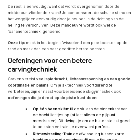
De rest is eenvoudig, want dat wordt overgenomen door de
middelpuntvliedende kracht! Je compenseert de schuine stand en
het wegglijden eenvoudig door je heupen in de richting van de
helling te verschuiven. Deze manoeuvre wordt ook wel de
‘bananentechniek’ genoemd.
Onze tip:
maak in het begin afwisselend een paar bochten op de
rand en maak dan een paar gedriftte herstelbochten!
Oefeningen voor een betere
carvingtechniek
Carven vereist
veel spierkracht, lichaamsspanning en een goede
coördinatie en balans
. Om je skitechniek voortdurend te
verbeteren, zijn er naast voorbereidende skigymnastiek ook
oefeningen die je direct op de piste kunt doen:
Op één been skiën:
til de ski aan de binnenkant van
de bocht lichtjes op (of laat alleen de pijlpunt
meedraaien). Dit dwingt je om de buitenste ski goed
te belasten en traint je evenwicht perfect.
Ritmewisseling:
Train de afwisseling tussen korte
bochten en grote carvingradii om je timing en