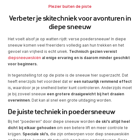
Plezier buiten de piste
Verbeter je skitechniek voor avonturen in
diepe sneeuw
Het voelt alsof je op watten rijdt: verse poedersneeuw! In diepe
sneeuw komen veel freeriders volledig aan hun trekken en het
gevoel van vrijheid is echt uniek.
Technisch gezien vereist
diepsneeuwskiën
al enige ervaring en is daarom minder geschikt
voor beginners.
In tegenstelling tot op de piste is de sneeuw hier superzacht. Dat
heeft enerzijds het voordeel dat er
een natuurlijk remmend effect
is, waardoor je je snelheid beter kunt controleren. Anderzijds moet
je bij zoveel sneeuw
een grotere draaigewicht bij het draaien
overwinnen
. Dat kan al snel een grote uitdaging worden.
De juiste techniek in poedersneeuw
Bij het “poederen” door diepe sneeuw worden
de ski's altijd heel
dicht bij elkaar gehouden
om een betere lift en meer controle te
krijgen.
Speciale ski's
, die zijn ontworpen voor diep sneeuwskiën