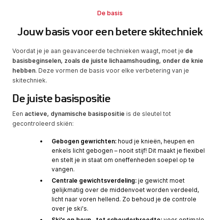
De basis
Jouw basis voor een betere skitechniek
Voordat je je aan geavanceerde technieken waagt, moet je
de
basisbeginselen, zoals de juiste lichaamshouding, onder de knie
hebben
. Deze vormen de basis voor elke verbetering van je
skitechniek.
De juiste basispositie
Een
actieve, dynamische basispositie
is de sleutel tot
gecontroleerd skiën:
Gebogen gewrichten:
houd je knieën, heupen en
enkels licht gebogen – nooit stijf! Dit maakt je flexibel
en stelt je in staat om oneffenheden soepel op te
vangen.
Centrale gewichtsverdeling:
je gewicht moet
gelijkmatig over de middenvoet worden verdeeld,
licht naar voren hellend. Zo behoud je de controle
over je ski's.
Ski's op heup- tot schouderbreedte:
voor optimale