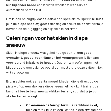
en freeriden, kunnen dit natuurlijk nog beter ondersteunen. Door
hun
bijzonder brede constructie
wordt het wegzakken
automatisch bemoeilijkt.
Het is ook belangrijk dat
de dalski
een speciale rol speelt: hij
leidt
je in de diepe sneeuw, geeft richting en stuurt de bocht
. Vermijd
bovendien de rugligging en blijf altijd in het ritme!
Oefeningen voor het skiën in diepe
sneeuw
Skiën in diepe sneeuw vraagt het nodige van je:
een goed
evenwicht, gevoel voor ritme en het vermogen om je lichaam
voortdurend in balans te houden
. Daarom zijn oefeningen met
bijvoorbeeld een balance board een must als je deze skitechniek
wilt verbeteren!
Er zijn echter ook een aantal mogelijkheden die je direct op de
piste – of op een vlakkere diepsneeuwhelling – kunt trainen.
Je
kunt het beste beginnen op vlakker terrein, voordat je je op
steiler terrein waagt
:
Op-en-neer-oefening:
Terwijl je rechtdoor skiet,
buig en strek je je knieën lichtjes in een afwisselend