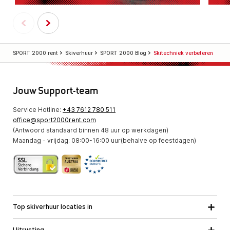
SPORT 2000 rent
Skiverhuur
SPORT 2000 Blog
Skitechniek verbeteren
Jouw Support-team
Service Hotline:
+43 7612 780 511
office@sport2000rent.com
(Antwoord standaard binnen 48 uur op werkdagen)
Maandag - vrijdag: 08:00-16:00 uur(behalve op feestdagen)
Top skiverhuur locaties in
Karinthie
Neder-Ostenrijk
Alle locaties
Uitrusting