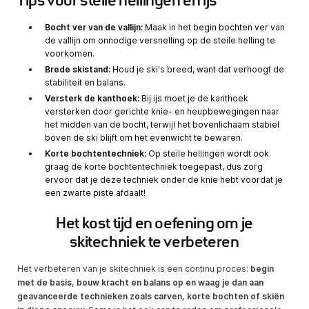
Tips voor steile hellingen en ijs
Bocht ver van de vallijn:
Maak in het begin bochten ver van
de vallijn om onnodige versnelling op de steile helling te
voorkomen.
Brede skistand:
Houd je ski's breed, want dat verhoogt de
stabiliteit en balans.
Versterk de kanthoek:
Bij ijs moet je de kanthoek
versterken door gerichte knie- en heupbewegingen naar
het midden van de bocht, terwijl het bovenlichaam stabiel
boven de ski blijft om het evenwicht te bewaren.
Korte bochtentechniek:
Op steile hellingen wordt ook
graag de korte bochtentechniek toegepast, dus zorg
ervoor dat je deze techniek onder de knie hebt voordat je
een zwarte piste afdaalt!
Het kost tijd en oefening om je
skitechniek te verbeteren
Het verbeteren van je skitechniek is een continu proces:
begin
met de basis, bouw kracht en balans op en waag je dan aan
geavanceerde technieken zoals carven, korte bochten of skiën