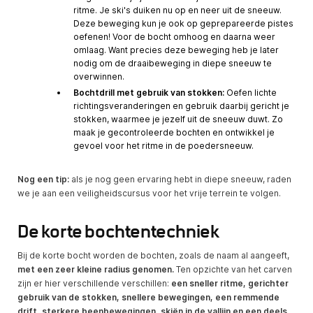
ritme. Je ski's duiken nu op en neer uit de sneeuw.
Deze beweging kun je ook op geprepareerde pistes
oefenen! Voor de bocht omhoog en daarna weer
omlaag. Want precies deze beweging heb je later
nodig om de draaibeweging in diepe sneeuw te
overwinnen.
Bochtdrill met gebruik van stokken:
Oefen lichte
richtingsveranderingen en gebruik daarbij gericht je
stokken, waarmee je jezelf uit de sneeuw duwt. Zo
maak je gecontroleerde bochten en ontwikkel je
gevoel voor het ritme in de poedersneeuw.
Nog een tip:
als je nog geen ervaring hebt in diepe sneeuw, raden
we je aan een veiligheidscursus voor het vrije terrein te volgen.
De korte bochtentechniek
Bij de korte bocht worden de bochten, zoals de naam al aangeeft,
met een zeer kleine radius genomen.
Ten opzichte van het carven
zijn er hier verschillende verschillen:
een sneller ritme, gerichter
gebruik van de stokken, snellere bewegingen, een remmende
drift, sterkere beenbewegingen, skiën in de vallijn en een deels