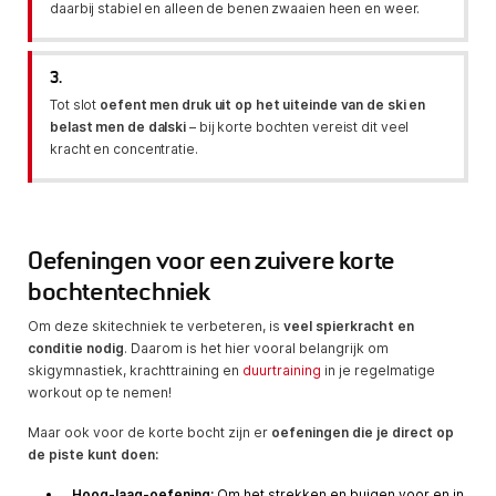
daarbij stabiel en alleen de benen zwaaien heen en weer.
3.
Tot slot
oefent men druk uit op het uiteinde van de ski en
belast men de dalski
– bij korte bochten vereist dit veel
kracht en concentratie.
Oefeningen voor een zuivere korte
bochtentechniek
Om deze skitechniek te verbeteren, is
veel spierkracht en
conditie nodig
. Daarom is het hier vooral belangrijk om
skigymnastiek, krachttraining en
duurtraining
in je regelmatige
workout op te nemen!
Maar ook voor de korte bocht zijn er
oefeningen die je direct op
de piste kunt doen:
Hoog-laag-oefening:
Om het strekken en buigen voor en in