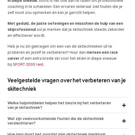
in diepe sneeuw.
Soms is het ook aan te raden om professionele
coaching in te schakelen. Een ervaren skileraar ziet fouten die je
zelf nooit zou opmerken en kan je gericht helpen.
Met geduld, de juiste oefeningen en misschien de hulp van een
skiprofessional
zul je merken dat je skitechniek steeds zekerder
en effectiever wordt.
Heb je nu zin gekregen om een van de skitechnieken uit te
proberen en jezelf te verbeteren? Huur dan
meteen een race
carver
of een extra brede ski voor het skiën in diepe sneeuw
bij
SPORT 2000 rent
.
Veelgestelde vragen over het verbeteren van je
skitechniek
Welke hulpmiddelen helpen het beste bij het verbeteren
van je skitechniek?
Wat zijn veelvoorkomende fouten die de skitechniek
verslechteren?
Hoe lang duurt het voordat mijn skitechniek merkbaar