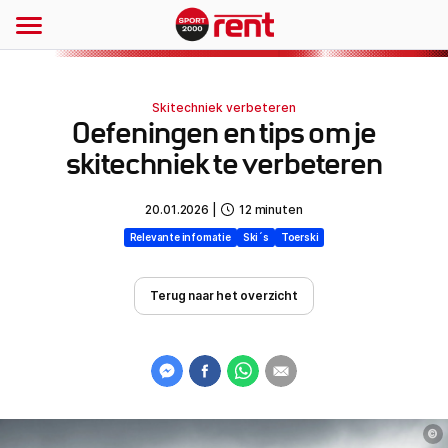
Skitechniek verbeteren
Oefeningen en tips om je
skitechniek te verbeteren
20.01.2026
|
12
minuten
Relevante infomatie
Ski´s
Toerski
Terug naar het overzicht
©