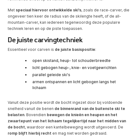
Met
speciaal hiervoor ontwikkelde ski's
, zoals de race-carver, die
ongeveer tien keer de radius van de skilengte heeft, of de all-
mountain-carver, kan iedereen tegenwoordig deze populaire
techniek leren en op de piste toepassen.
De juiste carvingtechniek
Essentieel voor carven is
de juiste basispositie
:
open skistand, heup- tot schouderbreedte
licht gebogen heup-, knie- en voetgewrichten
parallel geleide ski's
armen ontspannen en licht gebogen langs het
lichaam
Vanuit deze positie wordt de bocht ingezet door bij voldoende
snelheid vanuit de benen
de binnenrand van de buitenste ski te
belasten
. Bovendien
bewegen de knieën en heupen en het
zwaartepunt van het lichaam tegelijkertijd naar het midden van
de bocht
, waardoor een kantelbeweging wordt uitgevoerd. De
romp blijft hierbij recht
en mag niet worden gedraaid.