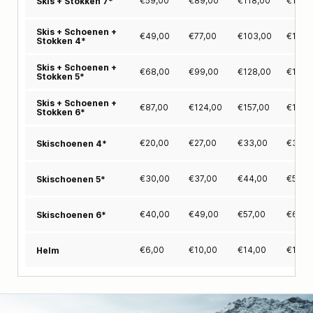
€
59,00
€
89,00
€
118,00
€
146,
Skis + Stokken 7*
Skis + Schoenen +
€
49,00
€
77,00
€
103,00
€
127,
Stokken 4*
Skis + Schoenen +
€
68,00
€
99,00
€
128,00
€
155,
Stokken 5*
Skis + Schoenen +
€
87,00
€
124,00
€
157,00
€
189,
Stokken 6*
€
20,00
€
27,00
€
33,00
€
39,0
Skischoenen 4*
€
30,00
€
37,00
€
44,00
€
50,0
Skischoenen 5*
€
40,00
€
49,00
€
57,00
€
65,0
Skischoenen 6*
€
6,00
€
10,00
€
14,00
€
18,0
Helm