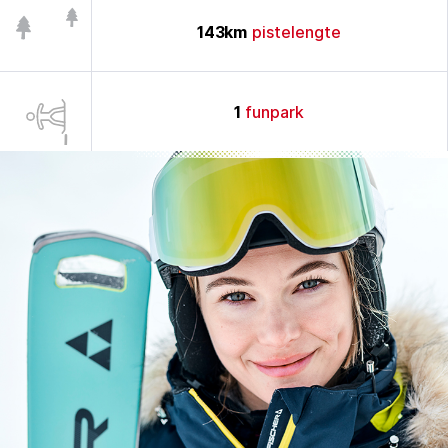
143
km
pistelengte
1
funpark