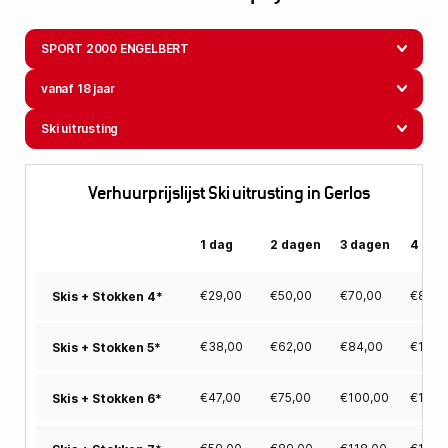
SPORT 2000 ENGELBERT
vanaf 18 jaar
Ski uitrusting
Verhuurprijslijst Ski uitrusting in Gerlos
1 dag
2 dagen
3 dagen
4 dag
€
29,00
€
50,00
€
70,00
€
88,0
Skis + Stokken 4*
€
38,00
€
62,00
€
84,00
€
105,
Skis + Stokken 5*
€
47,00
€
75,00
€
100,00
€
124,
Skis + Stokken 6*