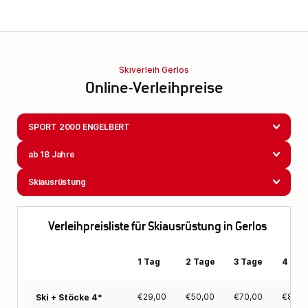
Skiverleih Gerlos
Online-Verleihpreise
SPORT 2000 ENGELBERT
ab 18 Jahre
Skiausrüstung
Verleihpreisliste für Skiausrüstung in Gerlos
1 Tag
2 Tage
3 Tage
4 Tag
€
29,00
€
50,00
€
70,00
€
88,0
Ski + Stöcke 4*