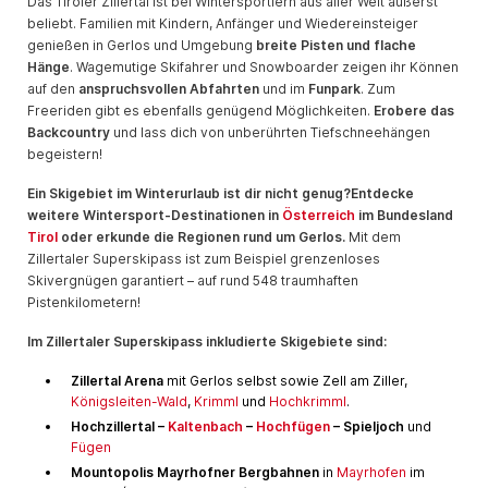
Das Tiroler Zillertal ist bei Wintersportlern aus aller Welt äußerst
beliebt. Familien mit Kindern, Anfänger und Wiedereinsteiger
genießen in Gerlos und Umgebung
breite Pisten und flache
Hänge
. Wagemutige Skifahrer und Snowboarder zeigen ihr Können
auf den
anspruchsvollen Abfahrten
und im
Funpark
. Zum
Freeriden gibt es ebenfalls genügend Möglichkeiten.
Erobere das
Backcountry
und lass dich von unberührten Tiefschneehängen
begeistern!
Ein Skigebiet im Winterurlaub ist dir nicht genug?
Entdecke
weitere Wintersport-Destinationen in
Österreich
im Bundesland
Tirol
oder erkunde die Regionen rund um Gerlos.
Mit dem
Zillertaler Superskipass ist zum Beispiel grenzenloses
Skivergnügen garantiert – auf rund 548 traumhaften
Pistenkilometern!
Im Zillertaler Superskipass inkludierte Skigebiete sind:
Zillertal Arena
mit Gerlos selbst sowie Zell am Ziller,
Königsleiten-Wald
,
Krimml
und
Hochkrimml
.
Hochzillertal –
Kaltenbach
–
Hochfügen
– Spieljoch
und
Fügen
Mountopolis Mayrhofner Bergbahnen
in
Mayrhofen
im