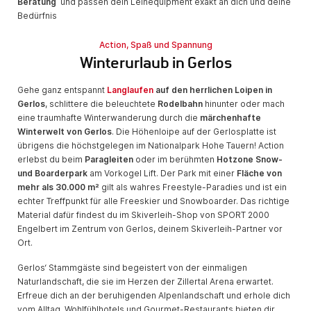
Beratung
und passen dein Leihequipment exakt an dich und deine
Bedürfnis
Action, Spaß und Spannung
Winterurlaub in Gerlos
Gehe ganz entspannt
Langlaufen
auf den herrlichen Loipen in
Gerlos
, schlittere die beleuchtete
Rodelbahn
hinunter oder mach
eine traumhafte Winterwanderung durch die
märchenhafte
Winterwelt von Gerlos
. Die Höhenloipe auf der Gerlosplatte ist
übrigens die höchstgelegen im Nationalpark Hohe Tauern! Action
erlebst du beim
Paragleiten
oder im berühmten
Hotzone Snow-
und Boarderpark
am Vorkogel Lift. Der Park mit einer
Fläche von
mehr als 30.000 m²
gilt als wahres Freestyle-Paradies und ist ein
echter Treffpunkt für alle Freeskier und Snowboarder. Das richtige
Material dafür findest du im Skiverleih-Shop von SPORT 2000
Engelbert im Zentrum von Gerlos, deinem Skiverleih-Partner vor
Ort.
Gerlos‘ Stammgäste sind begeistert von der einmaligen
Naturlandschaft, die sie im Herzen der Zillertal Arena erwartet.
Erfreue dich an der beruhigenden Alpenlandschaft und erhole dich
vom Alltag. Wohlfühlhotels und Gourmet-Restaurants bieten dir