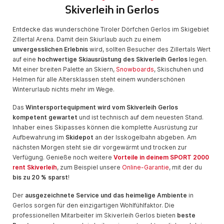
Skiverleih in Gerlos
Entdecke das wunderschöne Tiroler Dörfchen Gerlos im Skigebiet
Zillertal Arena. Damit dein Skiurlaub auch zu einem
unvergesslichen Erlebnis
wird, sollten Besucher des Zillertals Wert
auf eine
hochwertige Skiausrüstung des Skiverleih Gerlos
legen.
Mit einer breiten Palette an Skiern,
Snowboards
, Skischuhen und
Helmen für alle Altersklassen steht einem wunderschönen
Winterurlaub nichts mehr im Wege.
Das
Wintersportequipment wird vom Skiverleih Gerlos
kompetent gewartet
und ist technisch auf dem neuesten Stand.
Inhaber eines Skipasses können die komplette Ausrüstung zur
Aufbewahrung im
Skidepot
an der Isskogelbahn abgeben. Am
nächsten Morgen steht sie dir vorgewärmt und trocken zur
Verfügung. Genieße noch weitere
Vorteile in deinem SPORT 2000
rent Skiverleih
, zum Beispiel unsere
Online-Garantie
, mit der du
bis zu 20 % sparst
!
Der
ausgezeichnete Service und das heimelige Ambiente
in
Gerlos sorgen für den einzigartigen Wohlfühlfaktor. Die
professionellen Mitarbeiter im Skiverleih Gerlos bieten
beste