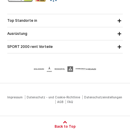
Top Standorte in
Kärnten
Niederösterreich
Alle Standorte
Ausrüstung
Oberösterreich
Salzburg
Skiausrüstung
Steiermark
Tirol
SPORT 2000 rent Vorteile
Snowboardausrüstung
Vorarlberg
Über uns
Tourenausrüstung
Online Garantie
Langlaufausrüstung
Schulskikurse
Jobs bei SPORT 2000
Impressum
Datenschutz - und Cookie-Richtlinie
Datenschutzeinstellungen
AGB
FAQ
Back to Top