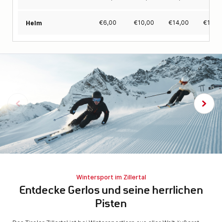
€
6,00
€
10,00
€
14,00
€
18,0
Helm
Wintersport im Zillertal
Entdecke Gerlos und seine herrlichen
Pisten