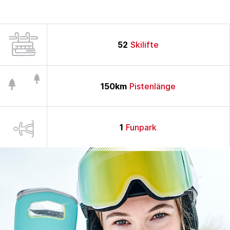
52
Skilifte
150
km
Pistenlänge
1
Funpark