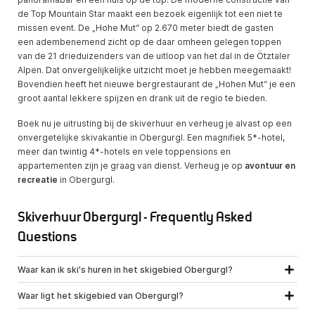
de Top Mountain Star maakt een bezoek eigenlijk tot een niet te
missen event. De „Hohe Mut“ op 2.670 meter biedt de gasten
een adembenemend zicht op de daar omheen gelegen toppen
van de 21 drieduizenders van de uitloop van het dal in de Ötztaler
Alpen. Dat onvergelijkelijke uitzicht moet je hebben meegemaakt!
Bovendien heeft het nieuwe bergrestaurant de „Hohen Mut“ je een
groot aantal lekkere spijzen en drank uit de regio te bieden.
Boek nu je uitrusting bij de skiverhuur en verheug je alvast op een
onverge­telijke skivakantie in Obergurgl. Een magnifiek 5*-hotel,
meer dan twintig 4*-hotels en vele toppensions en
appartementen zijn je graag van dienst. Verheug je op
avontuur en
recreatie
in Obergurgl.
Skiverhuur Obergurgl - Frequently Asked
Questions
Waar kan ik ski's huren in het skigebied Obergurgl?
Waar ligt het skigebied van Obergurgl?