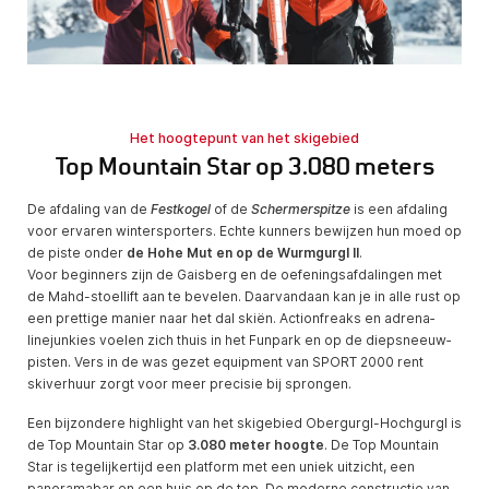
Het hoogtepunt van het skigebied
Top Mountain Star op 3.080 meters
De afdaling van de
Festkogel
of de
Schermerspitze
is een afdaling
voor ervaren wintersporters. Echte kunners bewijzen hun moed op
de piste onder
de Hohe Mut en op de Wurmgurgl II
.
Voor beginners zijn de Gaisberg en de oefeningsafdalingen met
de Mahd-stoellift aan te bevelen. Daarvandaan kan je in alle rust op
een prettige manier naar het dal skiën. Actionfreaks en adrena­
linejunkies voelen zich thuis in het Funpark en op de diep­sneeuw­
pisten. Vers in de was gezet equipment van SPORT 2000 rent
skiver­huur zorgt voor meer precisie bij sprongen.
Een bijzondere highlight van het skigebied Obergurgl-Hochgurgl is
de Top Mountain Star op
3.080 meter hoogte
. De Top Mountain
Star is tegelijkertijd een platform met een uniek uitzicht, een
panoramabar en een huis op de top. De moderne constructie van