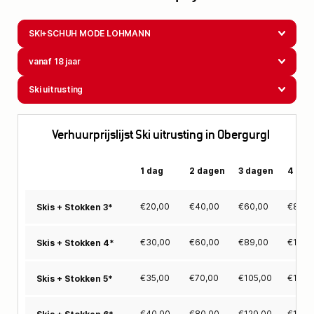
SKI+SCHUH MODE LOHMANN
vanaf 18 jaar
Ski uitrusting
Verhuurprijslijst Ski uitrusting in Obergurgl
1 dag
2 dagen
3 dagen
4 dag
€
20,00
€
40,00
€
60,00
€
80,0
Skis + Stokken 3*
€
30,00
€
60,00
€
89,00
€
115,
Skis + Stokken 4*
€
35,00
€
70,00
€
105,00
€
139,
Skis + Stokken 5*
€
40,00
€
80,00
€
120,00
€
159,