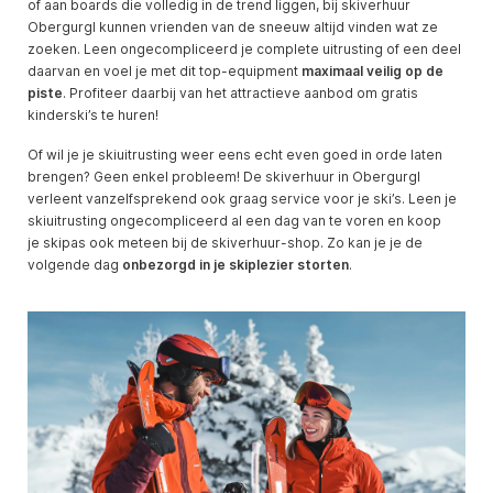
of aan boards die volledig in de trend liggen, bij skiverhuur
Obergurgl kunnen vrienden van de sneeuw altijd vinden wat ze
zoeken. Leen ongecompliceerd je complete uitrusting of een deel
daarvan en voel je met dit top-equipment
maximaal veilig op de
piste
. Profiteer daarbij van het attractieve aanbod om gratis
kinderski’s te huren!
Of wil je je skiuitrusting weer eens echt even goed in orde laten
brengen? Geen enkel probleem! De skiverhuur in Obergurgl
verleent vanzelfsprekend ook graag service voor je ski’s. Leen je
skiuitrusting ongecompliceerd al een dag van te voren en koop
je skipas ook meteen bij de skiverhuur-shop. Zo kan je je de
volgende dag
onbezorgd i
n je skiplezier storten
.