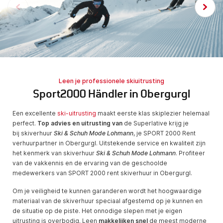
Leen je professionele skiuitrusting
Sport2000 Händler in Obergurgl
Een excellente
ski-uitrusting
maakt eerste klas skiplezier helemaal
perfect.
Top advies en uitrusting van
de Superlative krijg je
bij skiverhuur
Ski & Schuh Mode Lohmann
, je SPORT 2000 Rent
verhuurpartner in Obergurgl. Uitstekende service en kwaliteit zijn
het kenmerk van skiverhuur
Ski & Schuh Mode Lohmann
. Profiteer
van de vakkennis en de ervaring van de geschoolde
medewerkers van SPORT 2000 rent skiverhuur in Obergurgl.
Om je veiligheid te kunnen garanderen wordt het hoog­waar­dige
materiaal van de skiverhuur speciaal afgestemd op je kunnen en
de situatie op de piste. Het onnodige slepen met je eigen
uitrusting is overbodig. Leen
makkelijk
en snel
de meest moderne