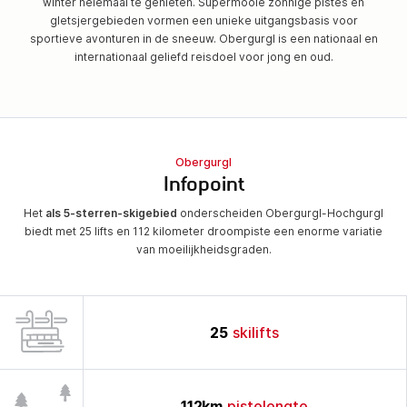
winter helemaal te genieten. Supermooie zonnige pistes en
gletsjergebieden vormen een unieke uitgangsbasis voor
sportieve avonturen in de sneeuw. Obergurgl is een nationaal en
internationaal geliefd reisdoel voor jong en oud.
Obergurgl
Infopoint
Het
als 5-sterren-skigebied
onderscheiden Obergurgl-Hochgurgl
biedt met 25 lifts en 112 kilometer droompiste een enorme variatie
van moeilijkheidsgraden.
25
skilifts
112
km
pistelengte