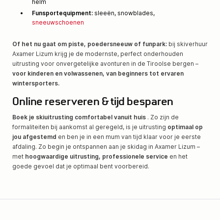
helm
Funsportequipment:
sleeën, snowblades,
sneeuwschoenen
Of het nu gaat om piste, poedersneeuw of funpark:
bij skiverhuur
Axamer Lizum krijg je de modernste, perfect onderhouden
uitrusting voor onvergetelijke avonturen in de Tiroolse bergen –
voor kinderen en volwassenen, van beginners tot ervaren
wintersporters.
Online reserveren & tijd besparen
Boek je skiuitrusting comfortabel vanuit huis
. Zo zijn de
formaliteiten bij aankomst al geregeld, is je uitrusting
optimaal op
jou afgestemd
en ben je in een mum van tijd klaar voor je eerste
afdaling. Zo begin je ontspannen aan je skidag in Axamer Lizum –
met
hoogwaardige uitrusting, professionele service
en het
goede gevoel dat je optimaal bent voorbereid.