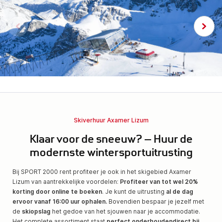
Skiverhuur Axamer Lizum
Klaar voor de sneeuw? – Huur de
modernste wintersportuitrusting
Bij SPORT 2000 rent profiteer je ook in het skigebied Axamer
Lizum van aantrekkelijke voordelen:
Profiteer van tot wel 20%
korting door online te boeken
. Je kunt de uitrusting
al de dag
ervoor vanaf 16:00 uur ophalen.
Bovendien bespaar je jezelf met
de
skiopslag
het gedoe van het sjouwen naar je accommodatie.
Het complete assortiment staat
perfect onderhouden
direct bij