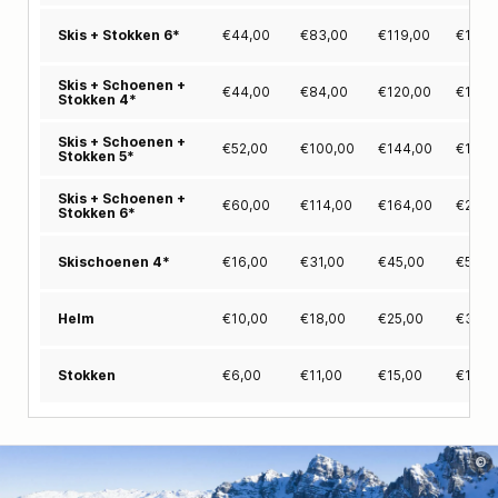
€
44,00
€
83,00
€
119,00
€
152,
Skis + Stokken 6*
Skis + Schoenen +
€
44,00
€
84,00
€
120,00
€
152,
Stokken 4*
Skis + Schoenen +
€
52,00
€
100,00
€
144,00
€
184,
Stokken 5*
Skis + Schoenen +
€
60,00
€
114,00
€
164,00
€
210,
Stokken 6*
€
16,00
€
31,00
€
45,00
€
58,0
Skischoenen 4*
€
10,00
€
18,00
€
25,00
€
31,0
Helm
€
6,00
€
11,00
€
15,00
€
18,0
Stokken
©