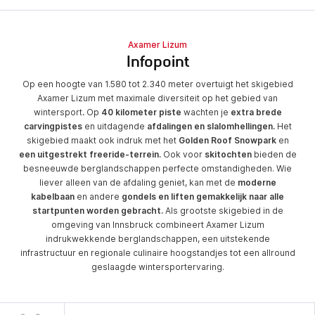
Axamer Lizum
Infopoint
Op een hoogte van 1.580 tot 2.340 meter overtuigt het skigebied
Axamer Lizum met maximale diversiteit op het gebied van
wintersport
.
Op
40 kilometer piste
wachten je
extra brede
carvingpistes
en uitdagende
afdalingen en slalomhellingen.
Het
skigebied maakt ook indruk met het
Golden Roof Snowpark
en
een uitgestrekt freeride-terrein.
Ook voor
skitochten
bieden de
besneeuwde berglandschappen perfecte omstandigheden. Wie
liever alleen van de afdaling geniet, kan met de
moderne
kabelbaan
en andere
gondels en liften gemakkelijk naar alle
startpunten worden gebracht.
Als grootste skigebied in de
omgeving van Innsbruck combineert Axamer Lizum
indrukwekkende berglandschappen, een uitstekende
infrastructuur en regionale culinaire hoogstandjes tot een allround
geslaagde wintersportervaring.