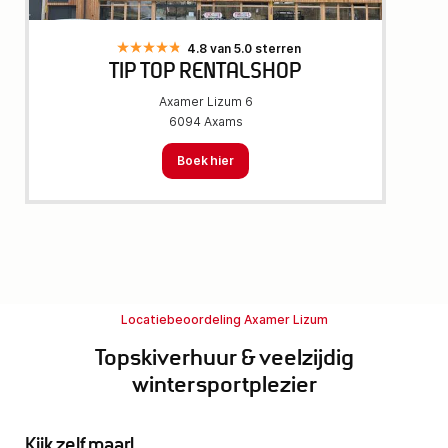
4.8 van 5.0 sterren
TIP TOP RENTALSHOP
Axamer Lizum 6
6094 Axams
Boek hier
Locatiebeoordeling Axamer Lizum
Topskiverhuur & veelzijdig
wintersportplezier
Kijk zelf maar!