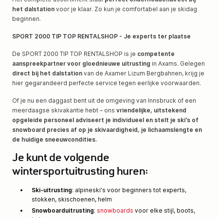
het dalstation
voor je klaar. Zo kun je comfortabel aan je skidag
beginnen.
SPORT 2000 TIP TOP RENTALSHOP - Je experts ter plaatse
De SPORT 2000 TIP TOP RENTALSHOP is je
competente
aanspreekpartner voor gloednieuwe uitrusting
in Axams. Gelegen
direct bij het dalstation
van de Axamer Lizum Bergbahnen, krijg je
hier gegarandeerd perfecte service tegen eerlijke voorwaarden.
Of je nu een daggast bent uit de omgeving van Innsbruck of een
meerdaagse skivakantie hebt – ons
vriendelijke, uitstekend
opgeleide personeel adviseert je individueel en stelt je ski's of
snowboard precies af op je skivaardigheid, je lichaamslengte en
de huidige sneeuwcondities.
Je kunt de volgende
wintersportuitrusting huren:
Ski-uitrusting
: alpineski's voor beginners tot experts,
stokken, skischoenen, helm
Snowboarduitrusting
:
snowboards
voor elke stijl, boots,