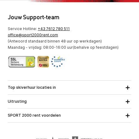
Jouw Support-team
Service Hotline:
+43 7612 780 511
office@sport2000rent.com
(Antwoord standaard binnen 48 uur op werkdagen)
Maandag - vrijdag: 08:00-16:00 uur(behalve op feestdagen)
Top skiverhuur locaties in
Karinthie
Neder-Ostenrijk
Alle locaties
Uitrusting
Opper-Oostenrijk
Salzburg
Ski uitrusting
Stiermarken
Tirol
SPORT 2000 rent voordelen
Snowboard uitrusting
Vorarlberg
Over ons
Toerski uitrusting
Online garantie
Langlauf uitrusting