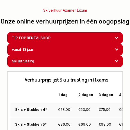
Skiverhuur Axamer Lizum
Onze online verhuurprijzen in één oogopslag
TIP TOP RENTALSHOP
vanaf 18 jaar
Ski uitrusting
Verhuurprijslijst Ski uitrusting in Axams
1 dag
2 dagen
3 dagen
4 dag
€
28,00
€
53,00
€
75,00
€
94,0
Skis + Stokken 4*
€
36,00
€
69,00
€
99,00
€
126,
Skis + Stokken 5*