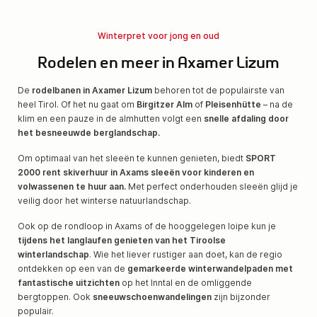
Winterpret voor jong en oud
Rodelen en meer in Axamer Lizum
De
rodelbanen in Axamer Lizum
behoren tot de populairste van
heel Tirol. Of het nu gaat om
Birgitzer Alm
of
Pleisenhütt
e
– na de
klim en een pauze in de almhutten volgt een
snelle afdaling door
het besneeuwde berglandschap.
Om optimaal van het sleeën te kunnen genieten, biedt
SPORT
2000 rent skiverhuur in Axams sleeën voor kinderen en
volwassenen te huur aan.
Met perfect onderhouden sleeën glijd je
veilig door het winterse natuurlandschap.
Ook op de rondloop in Axams of de hooggelegen loipe kun je
tijdens het langlaufen genieten van het Tiroolse
winterlandschap
. Wie het liever rustiger aan doet, kan de regio
ontdekken op een van de
gemarkeerde winterwandelpaden met
fantastische uitzichten
op het Inntal en de omliggende
bergtoppen. Ook
sneeuwschoenwandelingen
zijn bijzonder
populair.