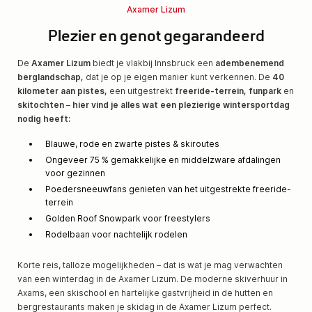
Axamer Lizum
Plezier en genot gegarandeerd
De
Axamer Lizum
biedt je vlakbij Innsbruck een
adembenemend
berglandschap,
dat je op je eigen manier kunt verkennen. De
40
kilometer aan pistes,
een uitgestrekt
freeride-terrein, funpark
en
skitochten
–
hier vind je alles wat een plezierige wintersportdag
nodig heeft:
Blauwe, rode en zwarte pistes & skiroutes
Ongeveer 75 % gemakkelijke en middelzware afdalingen
voor gezinnen
Poedersneeuwfans genieten van het uitgestrekte freeride-
terrein
Golden Roof Snowpark voor freestylers
Rodelbaan voor nachtelijk rodelen
Korte reis, talloze mogelijkheden – dat is wat je mag verwachten
van een winterdag in de Axamer Lizum. De moderne skiverhuur in
Axams, een skischool en hartelijke gastvrijheid in de hutten en
bergrestaurants maken je skidag in de Axamer Lizum perfect.