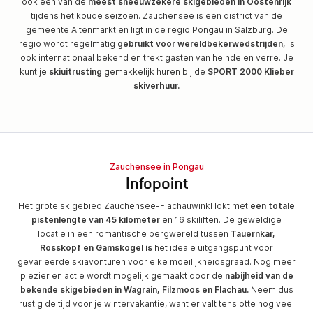
ook een van de
meest sneeuwzekere skigebieden in Oostenrijk
tijdens het koude seizoen. Zauchensee is een district van de
gemeente Altenmarkt en ligt in de regio Pongau in Salzburg. De
regio wordt regelmatig
gebruikt voor wereldbekerwedstrijden,
is
ook internationaal bekend en trekt gasten van heinde en verre. Je
kunt je
skiuitrusting
gemakkelijk huren bij de
SPORT 2000 Klieber
skiverhuur.
Zauchensee in Pongau
Infopoint
Het grote skigebied Zauchensee-Flachauwinkl lokt met
een totale
pistenlengte van 45 kilometer
en 16 skiliften. De geweldige
locatie in een romantische bergwereld tussen
Tauernkar,
Rosskopf en Gamskogel is
het ideale uitgangspunt voor
gevarieerde skiavonturen voor elke moeilijkheidsgraad. Nog meer
plezier en actie wordt mogelijk gemaakt door de
nabijheid van de
bekende skigebieden in Wagrain, Filzmoos en Flachau.
Neem dus
rustig de tijd voor je wintervakantie, want er valt tenslotte nog veel