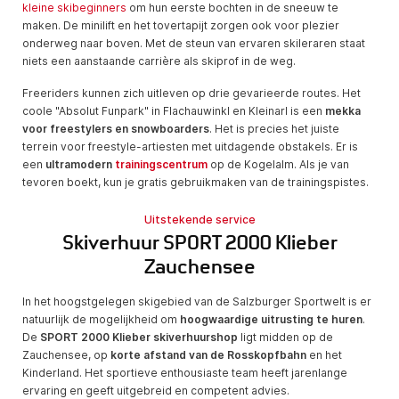
kleine skibeginners
om hun eerste bochten in de sneeuw te
maken. De minilift en het tovertapijt zorgen ook voor plezier
onderweg naar boven. Met de steun van ervaren skileraren staat
niets een aanstaande carrière als skiprof in de weg.
Freeriders kunnen zich uitleven op drie gevarieerde routes. Het
coole "Absolut Funpark" in Flachauwinkl en Kleinarl is een
mekka
voor freestylers en snowboarders
. Het is precies het juiste
terrein voor freestyle-artiesten met uitdagende obstakels. Er is
een
ultramodern
trainingscentrum
op de Kogelalm. Als je van
tevoren boekt, kun je gratis gebruikmaken van de trainingspistes.
Uitstekende service
Skiverhuur SPORT 2000 Klieber
Zauchensee
In het hoogstgelegen skigebied van de Salzburger Sportwelt is er
natuurlijk de mogelijkheid om
hoogwaardige uitrusting te huren
.
De
SPORT 2000 Klieber skiverhuurshop
ligt midden op de
Zauchensee, op
korte afstand van de Rosskopfbahn
en het
Kinderland. Het sportieve enthousiaste team heeft jarenlange
ervaring en geeft uitgebreid en competent advies.