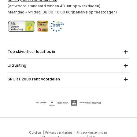
(Antwoord standaard binnen 48 uur op werkdagen)
Maandag - vrijdag: 08:00-16:00 uur(behalve op feestdagen)
Top skiverhuur locaties in
Karinthie
Neder-Ostenrijk
Alle locaties
Uitrusting
Opper-Oostenrijk
Salzburg
Ski uitrusting
Stiermarken
Tirol
SPORT 2000 rent voordelen
Snowboard uitrusting
Vorarlberg
Over ons
Toerski uitrusting
Online garantie
Langlauf uitrusting
School ski course
Banen met SPORT 2000
Colofon
Privacyverklaring
Privacy-instellingen