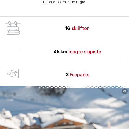
te ontdekken in de regio.
16
skiliften
45
km
lengte skipiste
3
Funparks
©