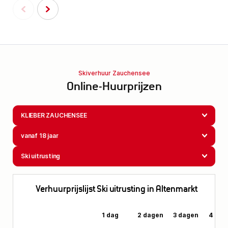
Skiverhuur Zauchensee
Online-Huurprijzen
KLIEBER ZAUCHENSEE
vanaf 18 jaar
Ski uitrusting
Verhuurprijslijst Ski uitrusting in Altenmarkt
1 dag
2 dagen
3 dagen
4 dag