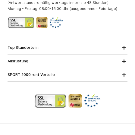
(Antwort standardmäßig werktags innerhalb 48 Stunden)
Montag - Freitag: 08:00-16:00 Uhr (ausgenommen Feiertage)
Top Standorte in
Kärnten
Niederösterreich
Alle Standorte
Ausrüstung
Oberösterreich
Salzburg
Skiausrüstung
Steiermark
Tirol
SPORT 2000 rent Vorteile
Snowboardausrüstung
Vorarlberg
Über uns
Tourenausrüstung
Online Garantie
Langlaufausrüstung
Schulskikurse
Jobs bei SPORT 2000