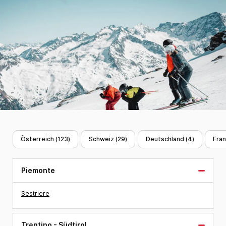
Österreich (
123
)
Schweiz (
29
)
Deutschland (
4
)
Fran
Piemonte
Sestriere
Trentino - Südtirol