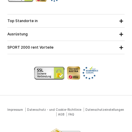
Top Standorte in
Kärnten
Niederösterreich
Alle Standorte
Ausrüstung
Oberösterreich
Salzburg
Skiausrüstung
Steiermark
Tirol
SPORT 2000 rent Vorteile
Snowboardausrüstung
Vorarlberg
Über uns
Tourenausrüstung
Online Garantie
Langlaufausrüstung
Schulskikurse
Jobs bei SPORT 2000
Impressum
Datenschutz - und Cookie-Richtlinie
Datenschutzeinstellungen
AGB
FAQ