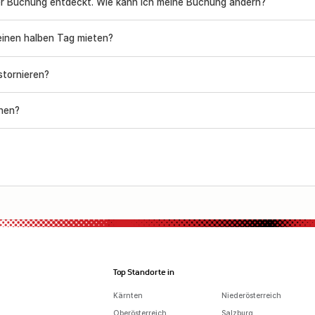
Ich habe einen Fehler in meiner Buchung entdeckt. Wie kann ich meine Buchung ändern?
einen halben Tag mieten?
stornieren?
chen?
Top Standorte in
Kärnten
Niederösterreich
Oberösterreich
Salzburg