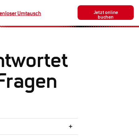
Jetzt online
enloser Umtausch
buchen
usives Verleihequipment
ntwortet
 Fragen