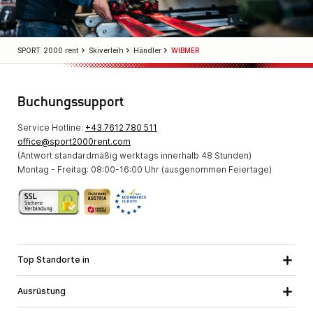
SPORT 2000 rent
Skiverleih
Händler
WIBMER
Buchungssupport
Service Hotline:
+43 7612 780 511
office@sport2000rent.com
(Antwort standardmäßig werktags innerhalb 48 Stunden)
Montag - Freitag: 08:00-16:00 Uhr (ausgenommen Feiertage)
Top Standorte in
Kärnten
Niederösterreich
Alle Standorte
Ausrüstung
Oberösterreich
Salzburg
Skiausrüstung