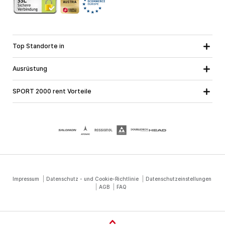
Top Standorte in
Kärnten
Niederösterreich
Alle Standorte
Ausrüstung
Oberösterreich
Salzburg
Skiausrüstung
Steiermark
Tirol
SPORT 2000 rent Vorteile
Snowboardausrüstung
Vorarlberg
Über uns
Tourenausrüstung
Online Garantie
Langlaufausrüstung
Schulskikurse
Jobs bei SPORT 2000
Impressum
Datenschutz - und Cookie-Richtlinie
Datenschutzeinstellungen
AGB
FAQ