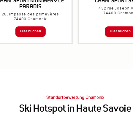
CHAM'SPORT MUMMERY LE
CHAM'SPORT S
PARADIS
432 rue Joseph V
74400 Chamon
28, impasse des primevères
74400 Chamonix
Hier buchen
Hier buchen
Standortbewertung Chamonix
Ski Hotspot in Haute Savoie