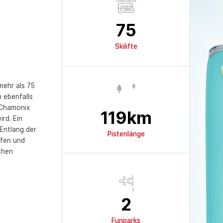
75
Skilifte
mehr als 75
n ebenfalls
 Chamonix
119
km
ird. Ein
 Entlang der
Pistenlänge
öfen und
chen
2
Funparks