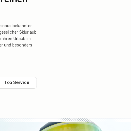
n einen
hinaus bekannter
gesslicher Skiurlaub
r ihren Urlaub im
der und besonders
Top Service