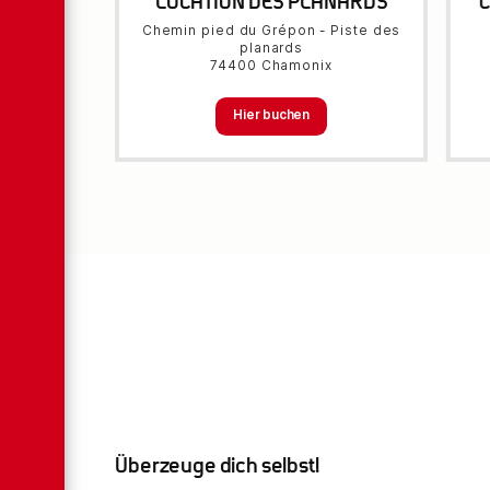
LOCATION DES PLANARDS
Chemin pied du Grépon - Piste des
planards
74400 Chamonix
Hier buchen
Überzeuge dich selbst!