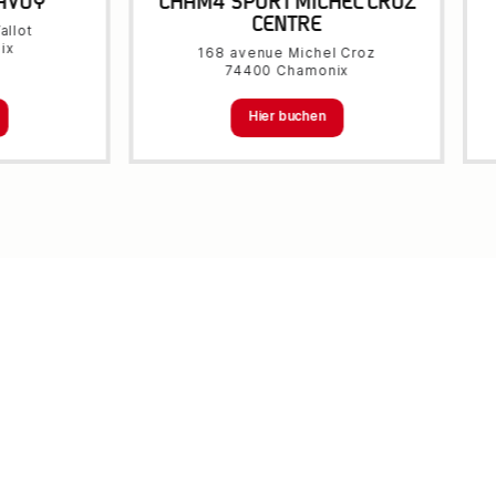
AVOY
CHAM4'SPORT MICHEL CROZ
CENTRE
allot
ix
168 avenue Michel Croz
74400 Chamonix
Hier buchen