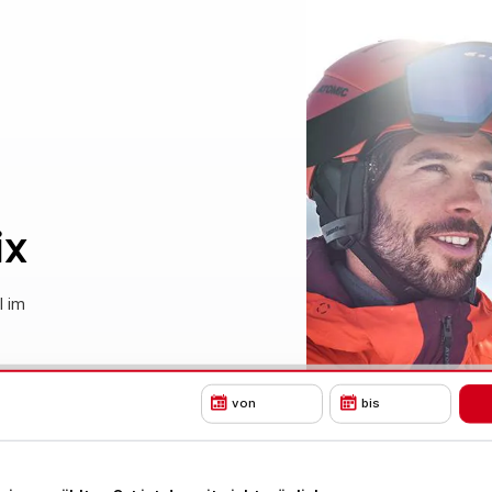
ix
l im
von
bis