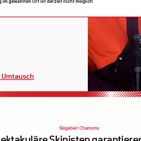
 im gewählten Ort ist derzeit nicht möglich
Verleihequipment
Skigebiet Chamonix