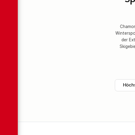
Sp
Chamoni
Winterspo
der Ext
Skigebi
Höchs