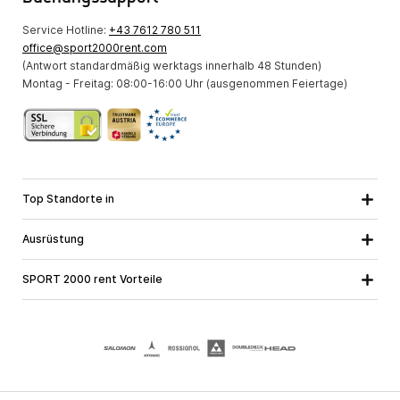
Service Hotline:
+43 7612 780 511
office@sport2000rent.com
(Antwort standardmäßig werktags innerhalb 48 Stunden)
Montag - Freitag: 08:00-16:00 Uhr (ausgenommen Feiertage)
Top Standorte in
Kärnten
Niederösterreich
Alle Standorte
Ausrüstung
Oberösterreich
Salzburg
Skiausrüstung
Steiermark
Tirol
SPORT 2000 rent Vorteile
Snowboardausrüstung
Vorarlberg
Über uns
Tourenausrüstung
Online Garantie
Langlaufausrüstung
Schulskikurse
Jobs bei SPORT 2000