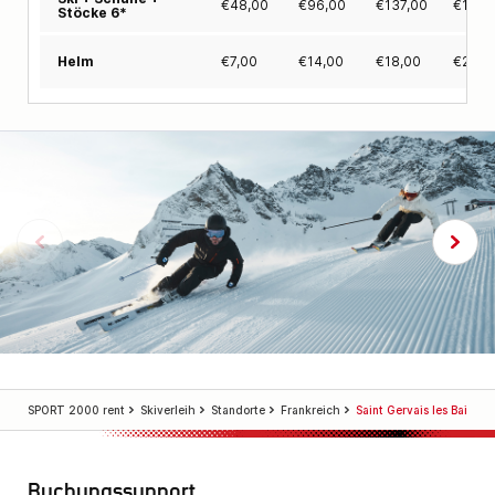
€
48,00
€
96,00
€
137,00
€
176,
Stöcke 6*
€
7,00
€
14,00
€
18,00
€
21,0
Helm
SPORT 2000 rent
Skiverleih
Standorte
Frankreich
Saint Gervais les Bains
Buchungssupport