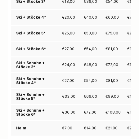
€
18,00
€
36,00
€
54,00
€
68,0
Ski + Stöcke 3*
€
20,00
€
40,00
€
60,00
€
77,0
Ski + Stöcke 4*
€
25,00
€
50,00
€
75,00
€
94,0
Ski + Stöcke 5*
€
27,00
€
54,00
€
81,00
€
103,
Ski + Stöcke 6*
Ski + Schuhe +
€
24,00
€
48,00
€
72,00
€
91,0
Stöcke 3*
Ski + Schuhe +
€
27,00
€
54,00
€
81,00
€
103,
Stöcke 4*
Ski + Schuhe +
€
33,00
€
66,00
€
99,00
€
125,
Stöcke 5*
Ski + Schuhe +
€
36,00
€
72,00
€
108,00
€
137,
Stöcke 6*
€
7,00
€
14,00
€
21,00
€
27,0
Helm