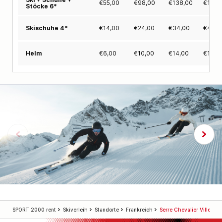
€
55,00
€
98,00
€
138,00
€
174,
Stöcke 6*
€
14,00
€
24,00
€
34,00
€
43,0
Skischuhe 4*
€
6,00
€
10,00
€
14,00
€
18,0
Helm
SPORT 2000 rent
Skiverleih
Standorte
Frankreich
Serre Chevalier Villeneu