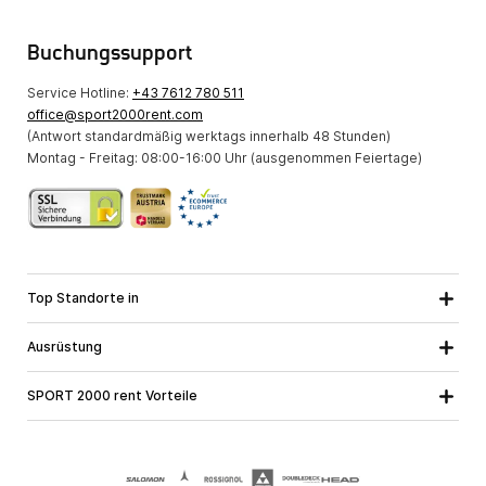
Buchungssupport
Service Hotline:
+43 7612 780 511
office@sport2000rent.com
(Antwort standardmäßig werktags innerhalb 48 Stunden)
Montag - Freitag: 08:00-16:00 Uhr (ausgenommen Feiertage)
Top Standorte in
Kärnten
Niederösterreich
Alle Standorte
Ausrüstung
Oberösterreich
Salzburg
Skiausrüstung
Steiermark
Tirol
SPORT 2000 rent Vorteile
Snowboardausrüstung
Vorarlberg
Über uns
Tourenausrüstung
Online Garantie
Langlaufausrüstung