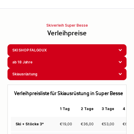
Skiverleih Super Besse
Verleihpreise
SKI SHOP FALGOUX
ab 18 Jahre
Skiausrüstung
Verleihpreisliste für Skiausrüstung in Super Besse
1 Tag
2 Tage
3 Tage
4 Tag
€
19,00
€
36,00
€
53,00
€
69,0
Ski + Stöcke 3*