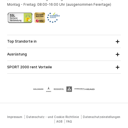
Montag - Freitag: 08:00-16:00 Uhr (ausgenommen Feiertage)
Top Standorte in
Kärnten
Niederösterreich
Alle Standorte
Ausrüstung
Oberösterreich
Salzburg
Skiausrüstung
Steiermark
Tirol
SPORT 2000 rent Vorteile
Snowboardausrüstung
Vorarlberg
Über uns
Tourenausrüstung
Online Garantie
Langlaufausrüstung
Schulskikurse
Jobs bei SPORT 2000
Impressum
Datenschutz - und Cookie-Richtlinie
Datenschutzeinstellungen
AGB
FAQ