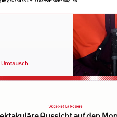
 im gewählten Ort ist derzeit nicht möglich
Verleihequipment
Skigebiet La Rosiere