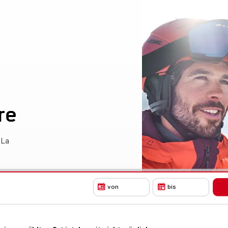
re
 La
von
bis