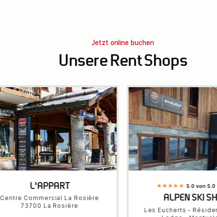
Jetzt online buchen
Unsere Rent Shops
L'APPART
5.0 von 5.0
ALPEN SKI S
Centre Commercial La Rosière
73700 La Rosière
Les Eucherts - Réside