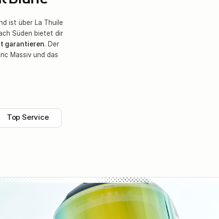
t Blanc
d ist über La Thuile
ach Süden bietet dir
t garantieren
. Der
anc Massiv und das
Top Service