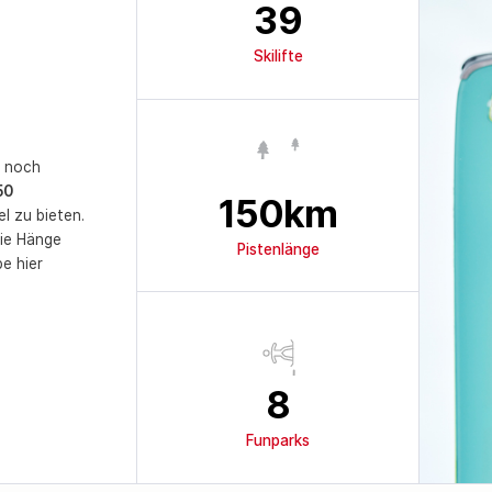
39
Skilifte
e noch
50
150
km
l zu bieten.
die Hänge
Pistenlänge
be hier
8
Funparks