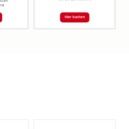
ezan
ère
Hier buchen