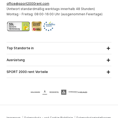
office@sport2000rent.com
(Antwort standardmäßig werktags innerhalb 48 Stunden)
Montag - Freitag: 08:00-16:00 Uhr (ausgenommen Feiertage)
Top Standorte in
Kärnten
Niederösterreich
Alle Standorte
Ausrüstung
Oberösterreich
Salzburg
Skiausrüstung
Steiermark
Tirol
SPORT 2000 rent Vorteile
Snowboardausrüstung
Vorarlberg
Über uns
Tourenausrüstung
Online Garantie
Langlaufausrüstung
Schulskikurse
Jobs bei SPORT 2000
Impressum
Datenschutz - und Cookie-Richtlinie
Datenschutzeinstellungen