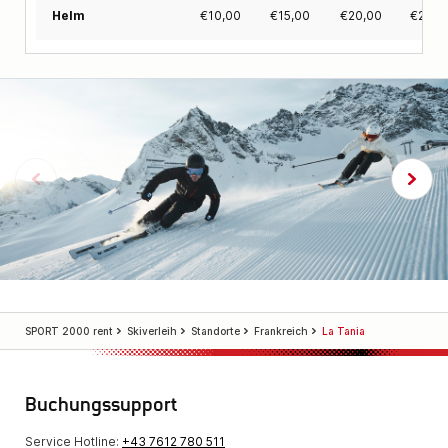
€
10,00
€
15,00
€
20,00
€
25,0
Helm
SPORT 2000 rent
Skiverleih
Standorte
Frankreich
La Tania
Buchungssupport
Service Hotline:
+43 7612 780 511