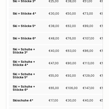
€
25,00
€
38,00
€
51,00
€
64,0
Ski + Stöcke 3*
€
30,00
€
50,00
€
73,00
€
96,0
Ski + Stöcke 4*
€
38,00
€
62,00
€
89,00
€
116,
Ski + Stöcke 5*
€
48,00
€
76,00
€
107,00
€
138,
Ski + Stöcke 6*
Ski + Schuhe +
€
40,00
€
63,00
€
86,00
€
109,
Stöcke 3*
Ski + Schuhe +
€
47,00
€
80,00
€
113,00
€
146,
Stöcke 4*
Ski + Schuhe +
€
55,00
€
92,00
€
129,00
€
166,
Stöcke 5*
Ski + Schuhe +
€
65,00
€
106,00
€
147,00
€
188,
Stöcke 6*
€
17,00
€
30,00
€
40,00
€
50,0
Skischuhe 4*