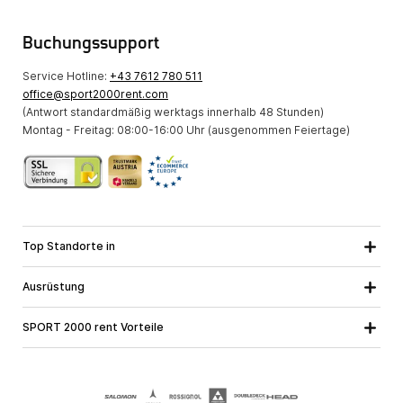
Buchungssupport
Service Hotline:
+43 7612 780 511
office@sport2000rent.com
(Antwort standardmäßig werktags innerhalb 48 Stunden)
Montag - Freitag: 08:00-16:00 Uhr (ausgenommen Feiertage)
Top Standorte in
Kärnten
Niederösterreich
Alle Standorte
Ausrüstung
Oberösterreich
Salzburg
Skiausrüstung
Steiermark
Tirol
SPORT 2000 rent Vorteile
Snowboardausrüstung
Vorarlberg
Über uns
Tourenausrüstung
Online Garantie
Langlaufausrüstung