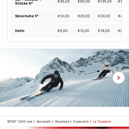
€
45,00
€
90,00
€
135,00
€
180,
Stöcke 6*
€
10,00
€
20,00
€
30,00
€
40,0
Skischuhe 5*
€
6,00
€
12,00
€
18,00
€
24,0
Helm
SPORT 2000 rent
Skiverleih
Standorte
Frankreich
La Toussuire