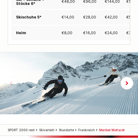
€
48,00
€
96,00
€
144,00
€
182,
Stöcke 6*
€
14,00
€
28,00
€
42,00
€
53,0
Skischuhe 5*
€
8,00
€
16,00
€
24,00
€
30,0
Helm
SPORT 2000 rent
Skiverleih
Standorte
Frankreich
Meribel Mottaret