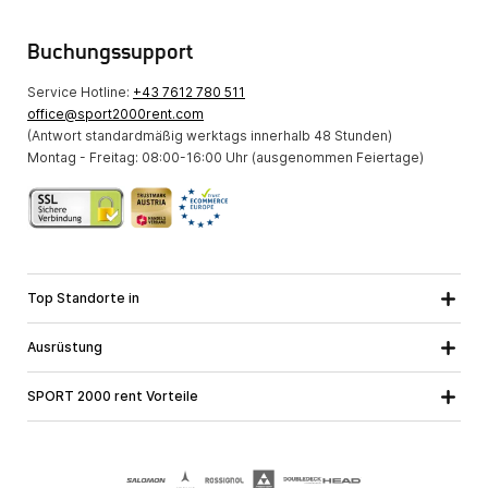
Buchungssupport
Service Hotline:
+43 7612 780 511
office@sport2000rent.com
(Antwort standardmäßig werktags innerhalb 48 Stunden)
Montag - Freitag: 08:00-16:00 Uhr (ausgenommen Feiertage)
Top Standorte in
Kärnten
Niederösterreich
Alle Standorte
Ausrüstung
Oberösterreich
Salzburg
Skiausrüstung
Steiermark
Tirol
SPORT 2000 rent Vorteile
Snowboardausrüstung
Vorarlberg
Über uns
Tourenausrüstung
Online Garantie
Langlaufausrüstung