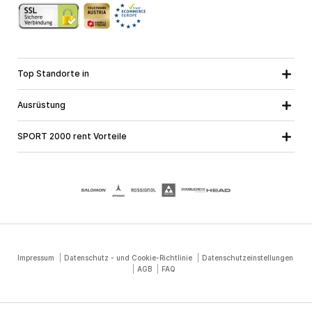
Top Standorte in
Kärnten
Niederösterreich
Alle Standorte
Ausrüstung
Oberösterreich
Salzburg
Skiausrüstung
Steiermark
Tirol
SPORT 2000 rent Vorteile
Snowboardausrüstung
Vorarlberg
Über uns
Tourenausrüstung
Online Garantie
Langlaufausrüstung
Schulskikurse
Jobs bei SPORT 2000
Impressum
Datenschutz - und Cookie-Richtlinie
Datenschutzeinstellungen
AGB
FAQ