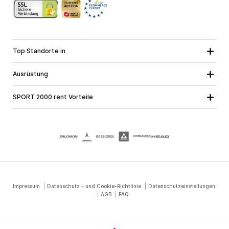
Top Standorte in
Kärnten
Niederösterreich
Alle Standorte
Ausrüstung
Oberösterreich
Salzburg
Skiausrüstung
Steiermark
Tirol
SPORT 2000 rent Vorteile
Snowboardausrüstung
Vorarlberg
Über uns
Tourenausrüstung
Online Garantie
Langlaufausrüstung
Schulskikurse
Jobs bei SPORT 2000
Impressum
Datenschutz - und Cookie-Richtlinie
Datenschutzeinstellungen
AGB
FAQ