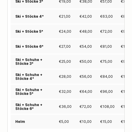
€
19,00
€
38,00
€
57,00
€
71,0
Ski + Stöcke 3*
€
21,00
€
42,00
€
63,00
€
80,0
Ski + Stöcke 4*
€
24,00
€
48,00
€
72,00
€
92,0
Ski + Stöcke 5*
€
27,00
€
54,00
€
81,00
€
103,
Ski + Stöcke 6*
Ski + Schuhe +
€
25,00
€
50,00
€
75,00
€
95,0
Stöcke 3*
Ski + Schuhe +
€
28,00
€
56,00
€
84,00
€
106,
Stöcke 4*
Ski + Schuhe +
€
32,00
€
64,00
€
96,00
€
122,
Stöcke 5*
Ski + Schuhe +
€
36,00
€
72,00
€
108,00
€
137,
Stöcke 6*
€
5,00
€
10,00
€
15,00
€
19,0
Helm