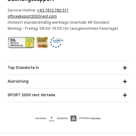
Service Hotline:
+43 7612 780 511
office@sport2000rent.com
(Antwort standardmäßig werktags innerhalb 48 Stunden)
Montag - Freitag: 08:00-16:00 Uhr (ausgenommen Feiertage)
Top Standorte in
Kärnten
Niederösterreich
Alle Standorte
Ausrüstung
Oberösterreich
Salzburg
Skiausrüstung
Steiermark
Tirol
SPORT 2000 rent Vorteile
Snowboardausrüstung
Vorarlberg
Über uns
Tourenausrüstung
Online Garantie
Langlaufausrüstung
Schulskikurse
Jobs bei SPORT 2000