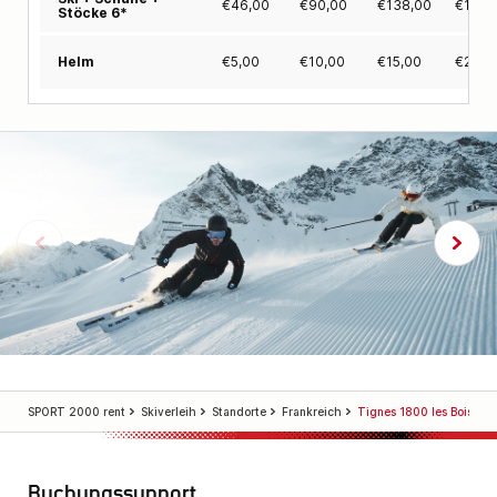
€
46,00
€
90,00
€
138,00
€
184,
Stöcke 6*
€
5,00
€
10,00
€
15,00
€
20,0
Helm
SPORT 2000 rent
Skiverleih
Standorte
Frankreich
Tignes 1800 les Boisses
Buchungssupport