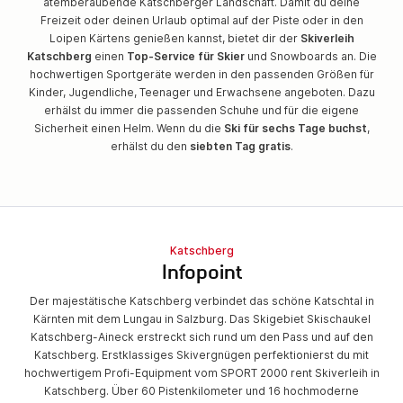
atemberaubende Katschberger Landschaft. Damit du deine
Freizeit oder deinen Urlaub optimal auf der Piste oder in den
Loipen Kärtens genießen kannst, bietet dir der
Skiverleih
Katschberg
einen
Top-Service für Skier
und Snowboards an. Die
hochwertigen Sportgeräte werden in den passenden Größen für
Kinder, Jugendliche, Teenager und Erwachsene angeboten. Dazu
erhälst du immer die passenden Schuhe und für die eigene
Sicherheit einen Helm. Wenn du die
Ski für sechs Tage buchst
,
erhälst du den
siebten Tag gratis
.
Katschberg
Infopoint
Der majestätische Katschberg verbindet das schöne Katschtal in
Kärnten mit dem Lungau in Salzburg. Das Skigebiet Skischaukel
Katschberg-Aineck erstreckt sich rund um den Pass und auf den
Katschberg. Erstklassiges Skivergnügen perfektionierst du mit
hochwertigem Profi-Equipment vom SPORT 2000 rent Skiverleih in
Katschberg. Über 60 Pistenkilometer und 16 hochmoderne