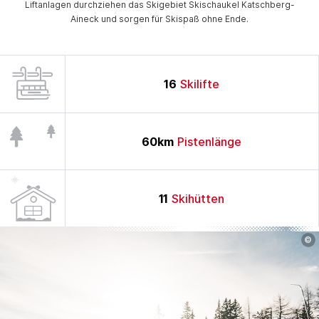
Liftanlagen durchziehen das Skigebiet Skischaukel Katschberg-
Aineck und sorgen für Skispaß ohne Ende.
16
Skilifte
60
km
Pistenlänge
11
Skihütten
©