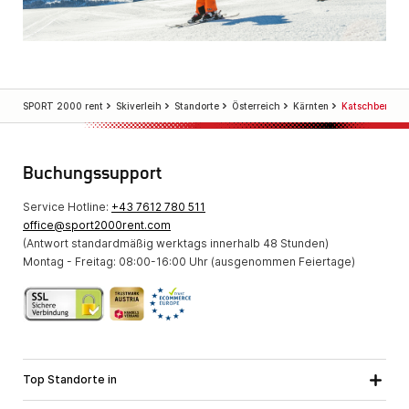
SPORT 2000 rent
Skiverleih
Standorte
Österreich
Kärnten
Katschberg
Buchungssupport
Service Hotline:
+43 7612 780 511
office@sport2000rent.com
(Antwort standardmäßig werktags innerhalb 48 Stunden)
Montag - Freitag: 08:00-16:00 Uhr (ausgenommen Feiertage)
Top Standorte in
Kärnten
Niederösterreich