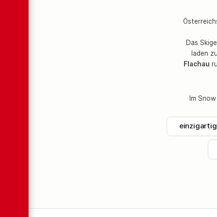
Österreich
Das Skige
laden z
Flachau
ru
Im Snow 
einzigarti