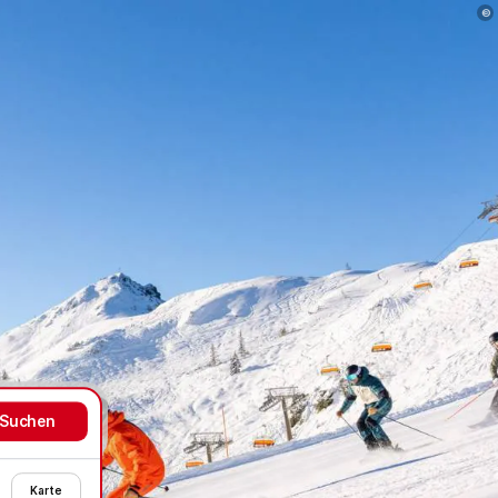
©
Karte