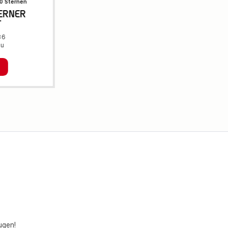
.0 Sternen
PERNER
T
86
au
n
ugen!