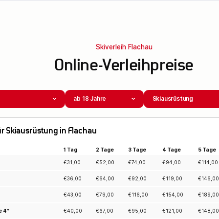
Skiverleih Flachau
Online-Verleihpreise
ab 18 Jahre
Skiausrüstung
für Skiausrüstung in Flachau
1 Tag
2 Tage
3 Tage
4 Tage
5 Tage
€
31,00
€
52,00
€
74,00
€
94,00
€
114,00
€
36,00
€
64,00
€
92,00
€
119,00
€
146,00
€
43,00
€
79,00
€
116,00
€
154,00
€
189,00
e 4*
€
40,00
€
67,00
€
95,00
€
121,00
€
148,00