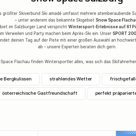
s größter Skiverbund Ski amadé umfasst mehrere atemberaubende Sa
– unter anderem das bekannte Skigebiet
Snow Space Flacha
biet im Salzburger Land verspricht
Wintersport-Erlebnisse auf 61 P
um Verweilen und Party machen beim Après-Ski ein. Unser
SPORT 2000
ndet deinen Tag auf der Piste mti einer großen Auswahl an hochwerti
ab - unsere Experten beraten dich gern.
Space Flachau finden Wintersportler alles, was sich das Skifahrerh
ge Bergkulissen
strahlendes Wetter
frischgefal
österreichische Gastfreundschaft
perfekt präpariert