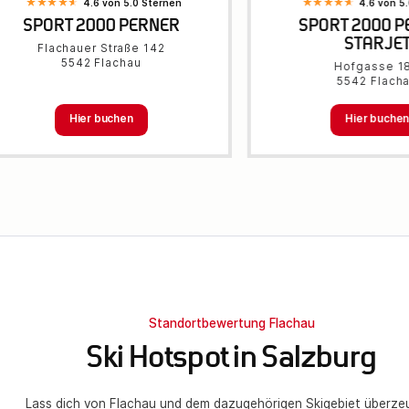
4.6 von 5.0 Sternen
4.6 von 5
SPORT 2000 PERNER
SPORT 2000 
STARJE
Flachauer Straße 142
5542 Flachau
Hofgasse 1
5542 Flach
Hier buchen
Hier buche
Standortbewertung Flachau
Ski Hotspot in Salzburg
Lass dich von Flachau und dem dazugehörigen Skigebiet überze