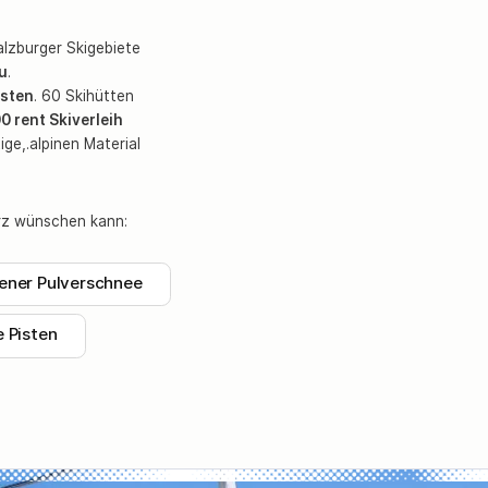
lzburger Skigebiete
u
.
isten
. 60 Skihütten
 rent Skiverleih
ge,.alpinen Material
erz wünschen kann:
lener Pulverschnee
e Pisten