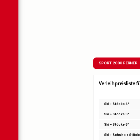
SPORT 2000 PERNER
Verleihpreisliste 
Ski + Stöcke 4*
Ski + Stöcke 5*
Ski + Stöcke 6*
Ski + Schuhe + Stöck