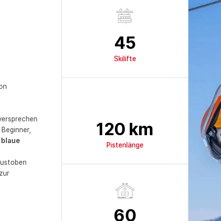
45
Skilifte
von
 versprechen
120
km
 Beginner,
 blaue
Pistenlänge
d
ustoben
zur
60