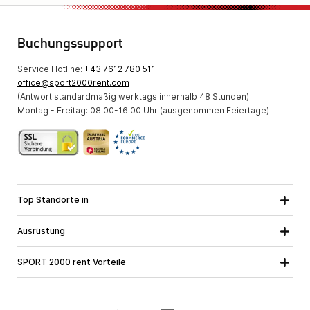
Buchungssupport
Service Hotline:
+43 7612 780 511
office@sport2000rent.com
(Antwort standardmäßig werktags innerhalb 48 Stunden)
Montag - Freitag: 08:00-16:00 Uhr (ausgenommen Feiertage)
Top Standorte in
Kärnten
Niederösterreich
Alle Standorte
Ausrüstung
Oberösterreich
Salzburg
Skiausrüstung
Steiermark
Tirol
SPORT 2000 rent Vorteile
Snowboardausrüstung
Vorarlberg
Über uns
Tourenausrüstung
Online Garantie
Langlaufausrüstung