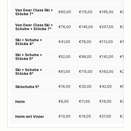
Van Deer Class Ski +
€
60,00
€
115,00
€
165,00
€
210,
Stöcke 7*
Van Deer Class Ski +
€
76,00
€
145,00
€
207,00
€
262,
Schuhe + Stöcke 7*
Ski + Schuhe +
€
41,00
€
78,00
€
112,00
€
142,
Stöcke 4*
Ski + Schuhe +
€
52,00
€
98,00
€
142,00
€
177,
Stöcke 5*
Ski + Schuhe +
€
61,00
€
115,00
€
162,00
€
202,
Stöcke 6*
€
16,00
€
30,00
€
42,00
€
52,0
Skischuhe 5*
€
6,00
€
11,00
€
16,00
€
20,0
Helm
€
10,00
€
19,00
€
27,00
€
35,0
Helm mit Visier