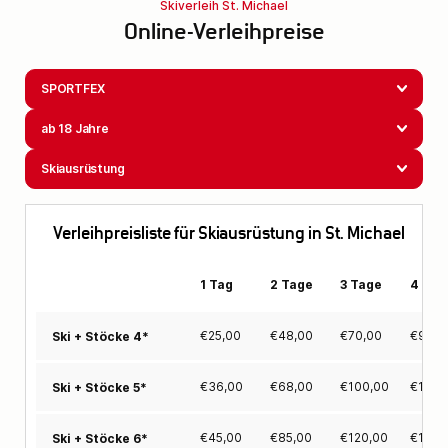
Skiverleih St. Michael
Online-Verleihpreise
SPORTFEX
ab 18 Jahre
Skiausrüstung
Verleihpreisliste für Skiausrüstung in St. Michael
1 Tag
2 Tage
3 Tage
4 Tag
€
25,00
€
48,00
€
70,00
€
90,0
Ski + Stöcke 4*
€
36,00
€
68,00
€
100,00
€
125,
Ski + Stöcke 5*
€
45,00
€
85,00
€
120,00
€
150,
Ski + Stöcke 6*