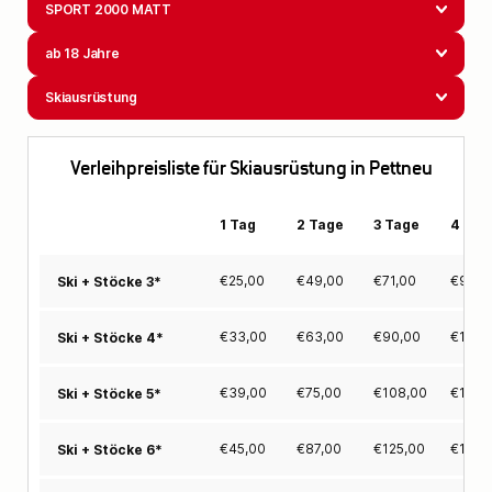
SPORT 2000 MATT
ab 18 Jahre
Skiausrüstung
Verleihpreisliste für Skiausrüstung in Pettneu
1 Tag
2 Tage
3 Tage
4 Tag
€
25,00
€
49,00
€
71,00
€
91,0
Ski + Stöcke 3*
€
33,00
€
63,00
€
90,00
€
114,
Ski + Stöcke 4*
€
39,00
€
75,00
€
108,00
€
137,
Ski + Stöcke 5*
€
45,00
€
87,00
€
125,00
€
159,
Ski + Stöcke 6*