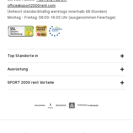
office@sport2000rent.com
(Antwort standardmäßig werktags innerhalb 48 Stunden)
Montag - Freitag: 08:00-16:00 Uhr (ausgenommen Feiertage)
Top Standorte in
Kärnten
Niederösterreich
Alle Standorte
Ausrüstung
Oberösterreich
Salzburg
Skiausrüstung
Steiermark
Tirol
SPORT 2000 rent Vorteile
Snowboardausrüstung
Vorarlberg
Über uns
Tourenausrüstung
Online Garantie
Langlaufausrüstung
Schulskikurse
Jobs bei SPORT 2000