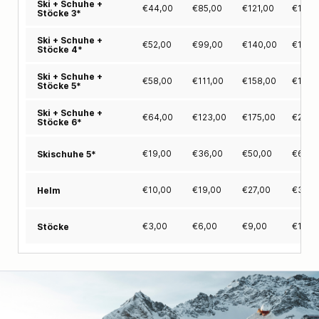
Ski + Schuhe +
€
44,00
€
85,00
€
121,00
€
152,
Stöcke 3*
Ski + Schuhe +
€
52,00
€
99,00
€
140,00
€
175,
Stöcke 4*
Ski + Schuhe +
€
58,00
€
111,00
€
158,00
€
198,
Stöcke 5*
Ski + Schuhe +
€
64,00
€
123,00
€
175,00
€
220,
Stöcke 6*
€
19,00
€
36,00
€
50,00
€
61,0
Skischuhe 5*
€
10,00
€
19,00
€
27,00
€
33,0
Helm
€
3,00
€
6,00
€
9,00
€
12,0
Stöcke