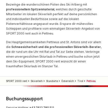
Bezwinge die wunderschönen Pisten des Ski Arlberg mit
professionellem Spitzenmaterial
, welches durch geschulte
Mitarbeiter im lokalen Skiverleih perfekt auf deine persönlichen
und individuellen Bedürfnisse sowie auf die lokalen
Pistenverhältnisse angepasst wurde. Erspare dir mühevolles
Schleppen und profitiere vom einmaligen Skiverleih-Angebot von
SPORT 2000 rent auch in Pettneu.
Die Hauptgemeinsamkeiten Pettneus und St. Antons sind vor allem
die
Schneesicherheit und die professionellen Skiverleih-Berater
,
die dir rund um die Uhr mit Rat und Tat zur Seite stehen. Verbringe
einen unvergesslichen Skiurlaub in Pettneu und buche schon jetzt
dein Ski-Equipment. SPORT 2000 rent wünscht dir einen
traumhaften Skiurlaub im Stanzer Tal.
SPORT 2000 rent
Skiverleih
Standorte
Österreich
Tirol
Pettneu
Buchungssupport
Service Hotline:
+43 7612 780 511